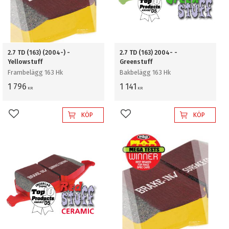
2.7 TD (163) (2004-) -
2.7 TD (163) 2004- -
Yellowstuff
Greenstuff
Frambelägg 163 Hk
Bakbelägg 163 Hk
1 796
1 141
KR
KR
KÖP
KÖP
Lägg till i favoriter
Lägg till i favoriter