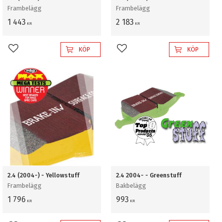
Frambelägg
Frambelägg
1 443
2 183
KR
KR
KÖP
KÖP
Lägg till i favoriter
Lägg till i favoriter
2.4 (2004-) - Yellowstuff
2.4 2004- - Greenstuff
Frambelägg
Bakbelägg
1 796
993
KR
KR