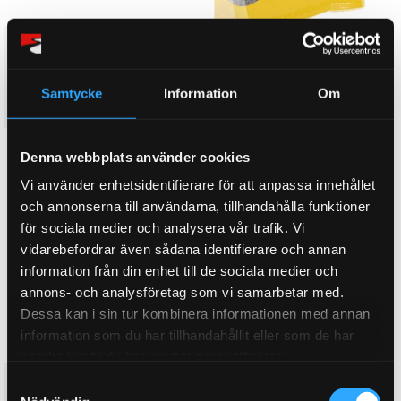
2.7 TD (190) 2008- - Redstuff
2.7 TD (190) 2008- -
Yellowstuff
Bakbelägg 190 Hk
Bakbelägg 190 Hk
Samtycke
Information
Om
1 917
1 351
KR
KR
KÖP
KÖP
Denna webbplats använder cookies
Lägg till i favoriter
Lägg till i favoriter
Vi använder enhetsidentifierare för att anpassa innehållet
och annonserna till användarna, tillhandahålla funktioner
för sociala medier och analysera vår trafik. Vi
vidarebefordrar även sådana identifierare och annan
information från din enhet till de sociala medier och
annons- och analysföretag som vi samarbetar med.
Dessa kan i sin tur kombinera informationen med annan
information som du har tillhandahållit eller som de har
samlat in när du har använt deras tjänster.
2.8 (2007-) - Greenstuff
2.8 (2007-) - Greenstuff
S
Frambelägg
Frambelägg