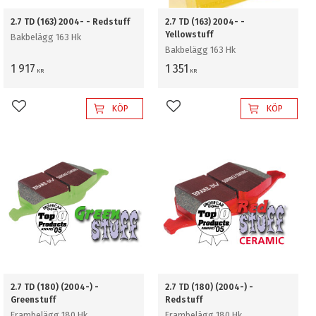
2.7 TD (163) 2004- - Redstuff
2.7 TD (163) 2004- -
Yellowstuff
Bakbelägg 163 Hk
Bakbelägg 163 Hk
1 917
1 351
KR
KR
KÖP
KÖP
Lägg till i favoriter
Lägg till i favoriter
2.7 TD (180) (2004-) -
2.7 TD (180) (2004-) -
Greenstuff
Redstuff
Frambelägg 180 Hk
Frambelägg 180 Hk