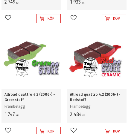
2 749
1 933
KR
KR
KÖP
KÖP
Lägg till i favoriter
Lägg till i favoriter
Allroad quattro 4.2 (2006-) -
Allroad quattro 4.2 (2006-) -
Greenstuff
Redstuff
Frambelägg
Frambelägg
1 747
2 484
KR
KR
KÖP
KÖP
Lägg till i favoriter
Lägg till i favoriter