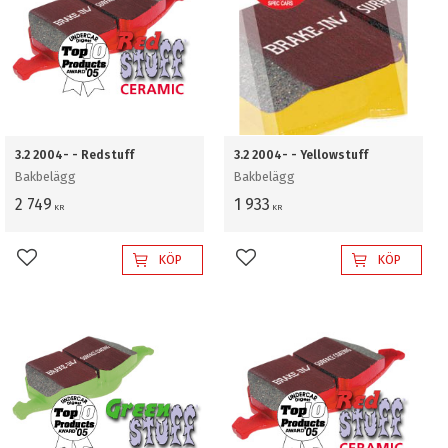
3.2 2004- - Redstuff
3.2 2004- - Yellowstuff
Bakbelägg
Bakbelägg
2 749
1 933
KR
KR
KÖP
KÖP
Lägg till i favoriter
Lägg till i favoriter