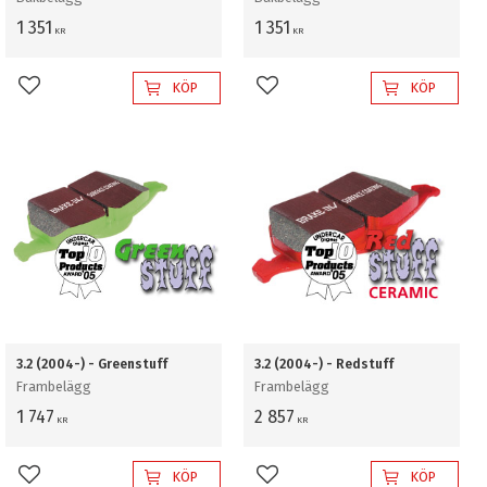
1 351
1 351
KR
KR
KÖP
KÖP
Lägg till i favoriter
Lägg till i favoriter
3.2 (2004-) - Greenstuff
3.2 (2004-) - Redstuff
Frambelägg
Frambelägg
1 747
2 857
KR
KR
KÖP
KÖP
Lägg till i favoriter
Lägg till i favoriter