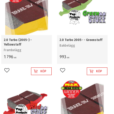
2.0 Turbo (2005-) -
2.0 Turbo 2005- - Greenstuff
Yellowstuff
Bakbelägg
Frambelägg
1 796
993
KR
KR
KÖP
KÖP
Lägg till i favoriter
Lägg till i favoriter