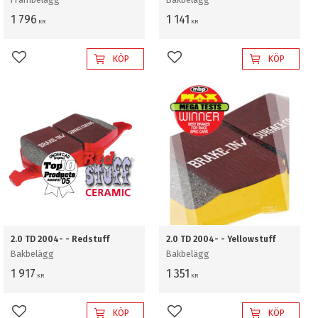
1 796
1 141
KR
KR
KÖP
KÖP
Lägg till i favoriter
Lägg till i favoriter
2.0 TD 2004- - Redstuff
2.0 TD 2004- - Yellowstuff
Bakbelägg
Bakbelägg
1 917
1 351
KR
KR
KÖP
KÖP