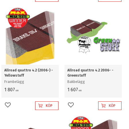
Allroad quattro 4.2 (2006-) -
Allroad quattro 4.2 2006- -
Yellowstuff
Greenstuff
Frambelägg
Bakbelägg
1 807
1 607
KR
KR
KÖP
KÖP
Lägg till i favoriter
Lägg till i favoriter