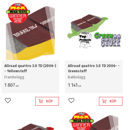
Allroad quattro 3.0 TD (2006-)
Allroad quattro 3.0 TD 2006- -
- Yellowstuff
Greenstuff
Frambelägg
Bakbelägg
1 807
1 141
KR
KR
KÖP
KÖP
Lägg till i favoriter
Lägg till i favoriter