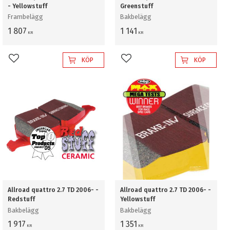
- Yellowstuff
Greenstuff
Frambelägg
Bakbelägg
1 807
1 141
KR
KR
KÖP
KÖP
Lägg till i favoriter
Lägg till i favoriter
Allroad quattro 2.7 TD 2006- -
Allroad quattro 2.7 TD 2006- -
Redstuff
Yellowstuff
Bakbelägg
Bakbelägg
1 917
1 351
KR
KR