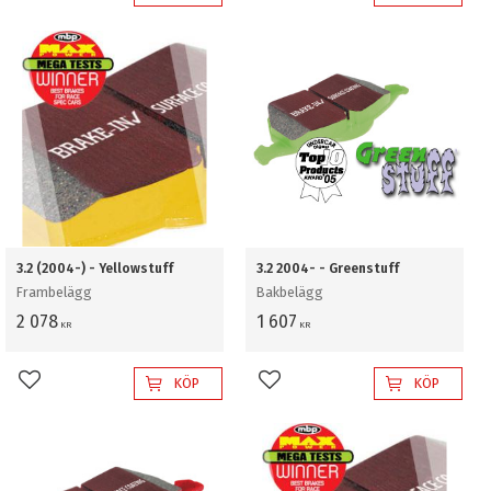
3.2 (2004-) - Yellowstuff
3.2 2004- - Greenstuff
Frambelägg
Bakbelägg
2 078
1 607
KR
KR
KÖP
KÖP
Lägg till i favoriter
Lägg till i favoriter