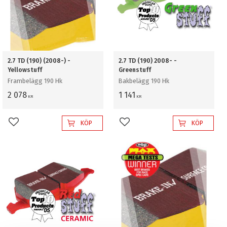
2.7 TD (190) (2008-) -
2.7 TD (190) 2008- -
Yellowstuff
Greenstuff
Frambelägg 190 Hk
Bakbelägg 190 Hk
2 078
1 141
KR
KR
KÖP
KÖP
Lägg till i favoriter
Lägg till i favoriter