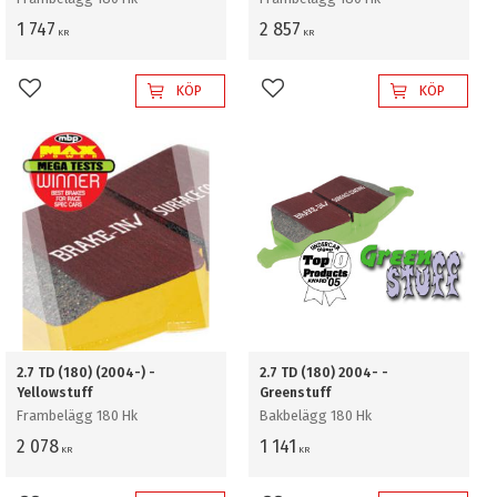
1 747
2 857
KR
KR
KÖP
KÖP
Lägg till i favoriter
Lägg till i favoriter
2.7 TD (180) (2004-) -
2.7 TD (180) 2004- -
Yellowstuff
Greenstuff
Frambelägg 180 Hk
Bakbelägg 180 Hk
2 078
1 141
KR
KR