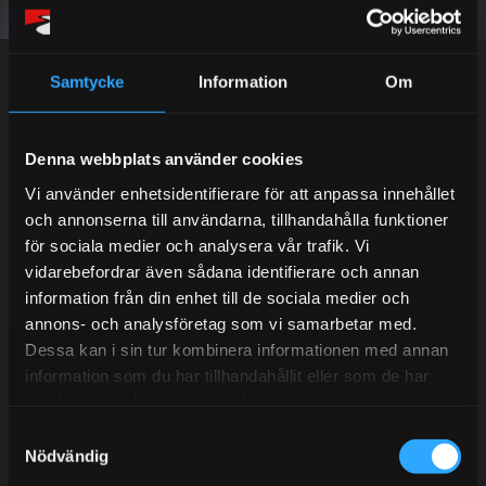
Dina personuppgifter behandlas i enlighet med vår
integritetspolicy
.
Samtycke
Information
Om
Kundtjänst telefon:
Denna webbplats använder cookies
Vi använder enhetsidentifierare för att anpassa innehållet
Semestertider.
och annonserna till användarna, tillhandahålla funktioner
Under V.27 - V.33 nås vi enbart på mejl. Ordrar skickas
för sociala medier och analysera vår trafik. Vi
under sommaren men med viss fördröjning. 2/7 -9/7 är
vidarebefordrar även sådana identifierare och annan
det helt stängt.
information från din enhet till de sociala medier och
Mån-Tors: 10:30-15:00
annons- och analysföretag som vi samarbetar med.
Dessa kan i sin tur kombinera informationen med annan
Lunchstängt 12:00-13:00
information som du har tillhandahållit eller som de har
Tel:
031- 51 66 60
samlat in när du har använt deras tjänster.
S
E-post:
info@streetperformance.se
Nödvändig
a