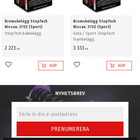
Bromsbelägg StopTech
Bromsbelägg StopTech
Nissan. 370Z (Sport)
Nissan. 370Z (Sport)
StopTech bakbelägg
Gata / Sport. StopTech
frambelägg
2 223
3 333
KR
KR
KÖP
KÖP
Lägg till i favoriter
Lägg till i favoriter
NYHETSBREV
PRENUMERERA