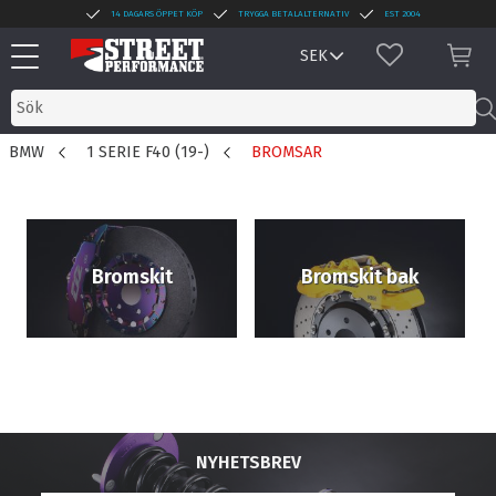
14 DAGARS ÖPPET KÖP
TRYGGA BETALALTERNATIV
EST 2004
Meny
FAVORITER
KUN
BMW
1 SERIE F40 (19-)
BROMSAR
Bromskit
Bromskit bak
NYHETSBREV