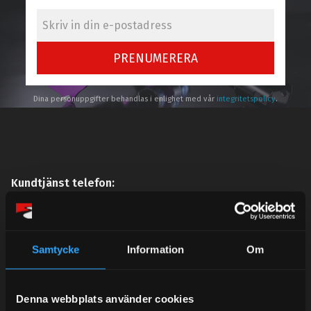
PRENUMERERA
Dina personuppgifter behandlas i enlighet med vår
integritetspolicy
.
Kundtjänst telefon:
Semestertider.
Under V.27 - V.33 nås vi enbart på mejl. Ordrar skickas
under sommaren men med viss fördröjning. 2/7 -9/7 är
Samtycke
Information
Om
det helt stängt.
Mån-Tors: 10:30-15:00
Denna webbplats använder cookies