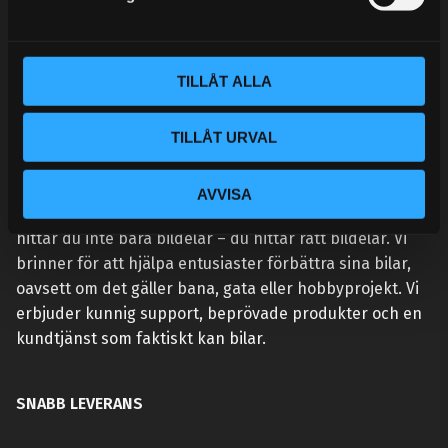
v
a
l
TILLÅT ALLA
TILLÅT URVAL
VÅR AFFÄRSIDÉ ÄR ENKEL:
AVVISA
Vi lever och andas prestanda. Hos Street Performance
hittar du inte bara bildelar – du hittar rätt bildelar. Vi
brinner för att hjälpa entusiaster förbättra sina bilar,
oavsett om det gäller bana, gata eller hobbyprojekt. Vi
erbjuder kunnig support, beprövade produkter och en
kundtjänst som faktiskt kan bilar.
SNABB LEVERANS