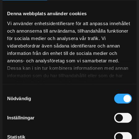
Under V.27 - V.33 nås vi enbart på mejl. Ordrar skickas
under sommaren men med viss fördröjning. 2/7 -9/7 är
Denna webbplats använder cookies
det helt stängt.
Vi använder enhetsidentifierare för att anpassa innehållet
Mån-Tors: 10:30-15:00
och annonserna till användarna, tillhandahålla funktioner
Lunchstängt 12:00-13:00
för sociala medier och analysera vår trafik. Vi
vidarebefordrar även sådana identifierare och annan
Tel:
031- 51 66 60
information från din enhet till de sociala medier och
annons- och analysföretag som vi samarbetar med.
E-post:
info@streetperformance.se
Dessa kan i sin tur kombinera informationen med annan
information som du har tillhandahållit eller som de har
samlat in när du har använt deras tjänster.
S
Nödvändig
a
BLOGG
m
t
KUNSKAPSCENTER
Inställningar
y
KONTAKTA OSS
c
k
Statistik
KUNDTJÄNST