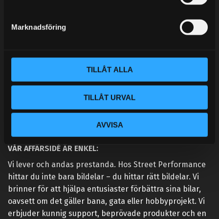
e
MINA SIDOR
s
Marknadsföring
v
a
l
TILLÅT ALLA
TILLÅT URVAL
AVVISA
VÅR AFFÄRSIDÉ ÄR ENKEL:
Vi lever och andas prestanda. Hos Street Performance
hittar du inte bara bildelar – du hittar rätt bildelar. Vi
brinner för att hjälpa entusiaster förbättra sina bilar,
oavsett om det gäller bana, gata eller hobbyprojekt. Vi
erbjuder kunnig support, beprövade produkter och en