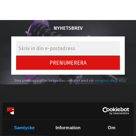
NYHETSBREV
PRENUMERERA
Dina personuppgifter behandlas i enlighet med vår
integritetspolicy
.
Kundtjänst telefon:
Semestertider.
Samtycke
Information
Om