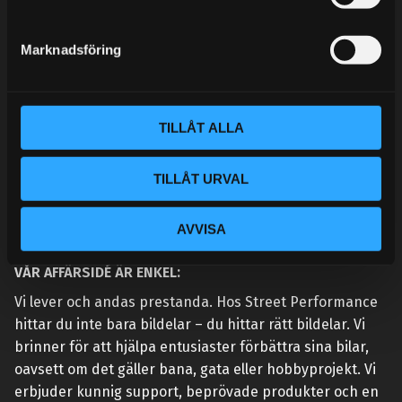
e
MINA SIDOR
s
Marknadsföring
v
a
l
TILLÅT ALLA
TILLÅT URVAL
AVVISA
VÅR AFFÄRSIDÉ ÄR ENKEL:
Vi lever och andas prestanda. Hos Street Performance
hittar du inte bara bildelar – du hittar rätt bildelar. Vi
brinner för att hjälpa entusiaster förbättra sina bilar,
oavsett om det gäller bana, gata eller hobbyprojekt. Vi
erbjuder kunnig support, beprövade produkter och en