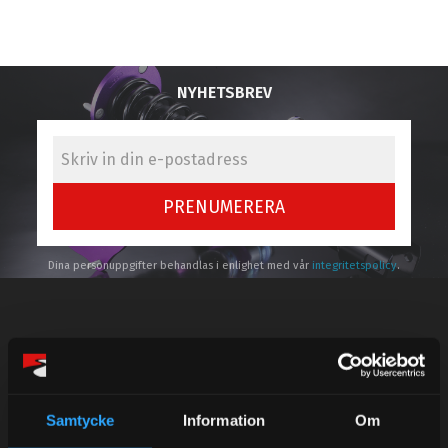
NYHETSBREV
PRENUMERERA
Dina personuppgifter behandlas i enlighet med vår
integritetspolicy
.
Kundtjänst telefon:
Semestertider.
Samtycke
Information
Om