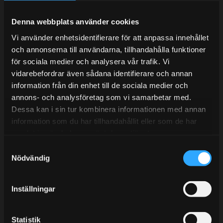
Under V.27 - V.33 nås vi enbart på mejl. Ordrar skickas
under sommaren men med viss fördröjning. 2/7 -9/7 är
Denna webbplats använder cookies
det helt stängt.
Vi använder enhetsidentifierare för att anpassa innehållet
Mån-Tors: 10:30-15:00
och annonserna till användarna, tillhandahålla funktioner
Lunchstängt 12:00-13:00
för sociala medier och analysera vår trafik. Vi
vidarebefordrar även sådana identifierare och annan
Tel:
031- 51 66 60
information från din enhet till de sociala medier och
annons- och analysföretag som vi samarbetar med.
E-post:
info@streetperformance.se
Dessa kan i sin tur kombinera informationen med annan
information som du har tillhandahållit eller som de har
samlat in när du har använt deras tjänster.
S
Nödvändig
a
BLOGG
m
t
KUNSKAPSCENTER
Inställningar
y
KONTAKTA OSS
c
k
Statistik
KUNDTJÄNST