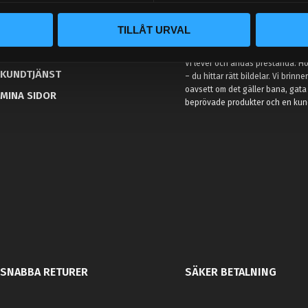
BLOGG
TILLÅT URVAL
KUNSKAPSCENTER
VÅR AFFÄRSIDÉ ÄR ENKEL
KONTAKTA OSS
Vi lever och andas prestanda. Hos
KUNDTJÄNST
– du hittar rätt bildelar. Vi brinne
oavsett om det gäller bana, gata 
MINA SIDOR
beprövade produkter och en kundt
SNABBA RETURER
SÄKER BETALNING