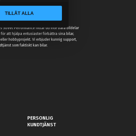
TILLÅT ALLA
:
 Street Performance hittar du inte bara bildelar
r för att hjälpa entusiaster förbättra sina bilar,
eller hobbyprojekt. Vi erbjuder kunnig support,
jänst som faktiskt kan bilar.
PERSONLIG
KUNDTJÄNST