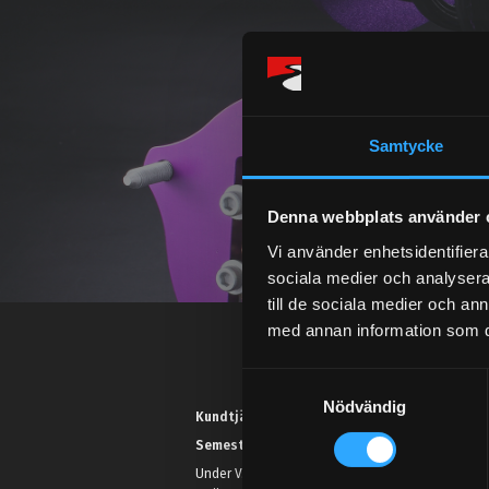
Samtycke
Denna webbplats använder 
Vi använder enhetsidentifierar
sociala medier och analysera 
till de sociala medier och a
med annan information som du 
S
Nödvändig
a
Kundtjänst telefon:
m
Semestertider.
t
Under V.27 - V.33 nås vi enbart på
y