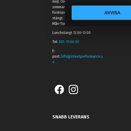
mejl. Ordrar skickas under
c
sommaren men med viss
AVVISA
fördröjning. 2/7 -9/7 är det helt
k
stängt.
e
Mån-Tors: 10:30-15:00
s
Lunchstängt 12:00-13:00
v
a
Tel:
031- 51 66 60
l
E-
post:
info@streetperformance.s
e
SNABB LEVERANS