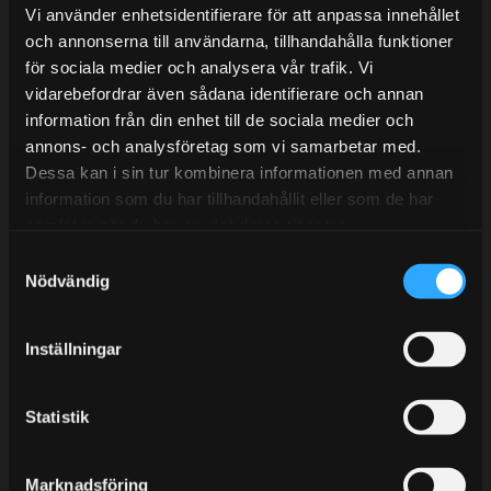
Lunchstängt 12:00-13:00
Vi använder enhetsidentifierare för att anpassa innehållet
och annonserna till användarna, tillhandahålla funktioner
Tel:
031- 51 66 60
för sociala medier och analysera vår trafik. Vi
E-post:
info@streetperformance.se
vidarebefordrar även sådana identifierare och annan
information från din enhet till de sociala medier och
annons- och analysföretag som vi samarbetar med.
Dessa kan i sin tur kombinera informationen med annan
information som du har tillhandahållit eller som de har
samlat in när du har använt deras tjänster.
BLOGG
S
KUNSKAPSCENTER
Nödvändig
a
m
KONTAKTA OSS
t
Inställningar
KUNDTJÄNST
y
c
MINA SIDOR
k
Statistik
e
s
Marknadsföring