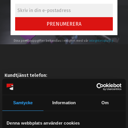
PRENUMERERA
Dina personuppgifter behandlas i enlighet med vår
integritetspolicy
.
Kundtjänst telefon:
Semestertider.
Under V.27 - V.33 nås vi enbart på mejl. Ordrar skickas
under sommaren men med viss fördröjning. 2/7 -9/7 är
Samtycke
Information
Om
det helt stängt.
Mån-Tors: 10:30-15:00
Denna webbplats använder cookies