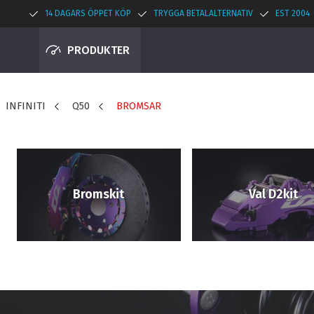
14 DAGARS ÖPPET KÖP
TRYGGA BETALALTERNATIV
EST 2004
PRODUKTER
INFINITI
Q50
BROMSAR
Bromskit
Val D2kit