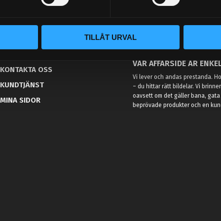
TILLÅT URVAL
BLOGG
KUNSKAPSCENTER
VÅR AFFÄRSIDÉ ÄR ENKEL
KONTAKTA OSS
Vi lever och andas prestanda. Hos
KUNDTJÄNST
– du hittar rätt bildelar. Vi brinne
oavsett om det gäller bana, gata 
MINA SIDOR
beprövade produkter och en kundt