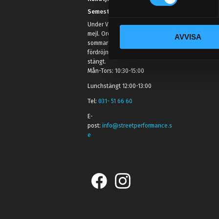
t
Semestertider.
y
Under V.27 - V.33 nås vi enbart på
c
mejl. Ordrar skickas under
AVVISA
k
sommaren men med viss
e
fördröjning. 2/7 -9/7 är det helt
s
stängt.
Mån-Tors: 10:30-15:00
v
a
Lunchstängt 12:00-13:00
l
Tel:
031- 51 66 60
E-
post:
info@streetperformance.s
e