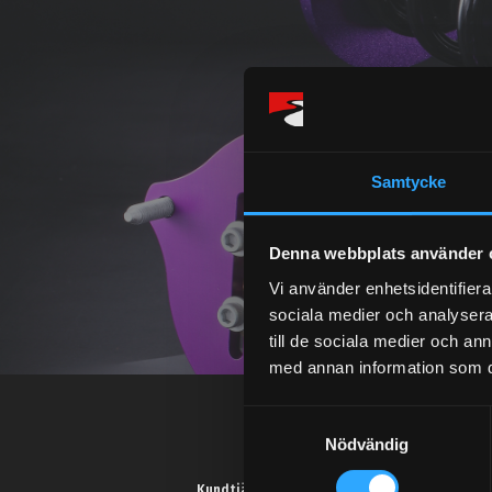
Samtycke
Denna webbplats använder 
Vi använder enhetsidentifierar
sociala medier och analysera 
till de sociala medier och a
med annan information som du 
S
Nödvändig
a
m
Kundtjänst telefon: