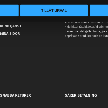
BLOGG
TILLÅT URVAL
KUNSKAPSCENTER
VÅR AFFÄRSIDÉ ÄR ENKEL
KONTAKTA OSS
Vi lever och andas prestanda. Hos
KUNDTJÄNST
– du hittar rätt bildelar. Vi brinne
oavsett om det gäller bana, gata 
MINA SIDOR
beprövade produkter och en kundt
SNABBA RETURER
SÄKER BETALNING