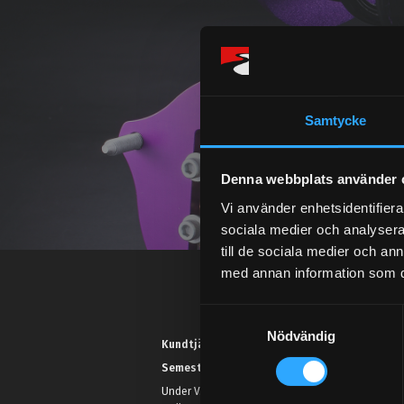
Samtycke
Denna webbplats använder 
Vi använder enhetsidentifierar
sociala medier och analysera 
till de sociala medier och a
med annan information som du 
S
Nödvändig
a
Kundtjänst telefon:
m
Semestertider.
t
Under V.27 - V.33 nås vi enbart på
y