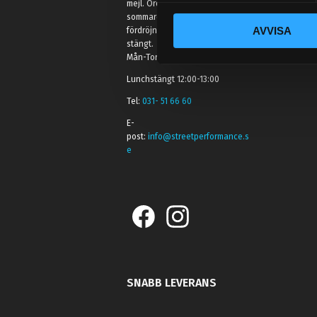
mejl. Ordrar skickas under
c
sommaren men med viss
AVVISA
fördröjning. 2/7 -9/7 är det helt
k
stängt.
e
Mån-Tors: 10:30-15:00
s
Lunchstängt 12:00-13:00
v
a
Tel:
031- 51 66 60
l
E-
post:
info@streetperformance.s
e
SNABB LEVERANS