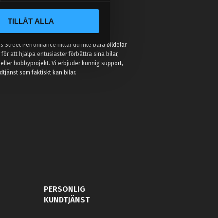
TILLÅT ALLA
:
 Street Performance hittar du inte bara bildelar
r för att hjälpa entusiaster förbättra sina bilar,
eller hobbyprojekt. Vi erbjuder kunnig support,
jänst som faktiskt kan bilar.
PERSONLIG
KUNDTJÄNST