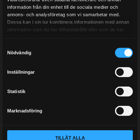
information från din enhet till de sociala medier och
BLOGG
annons- och analysföretag som vi samarbetar med.
Dessa kan i sin tur kombinera informationen med annan
KUNSKAPSCENTER
information som du har tillhandahållit eller som de har
KONTAKTA OSS
samlat in när du har använt deras tjänster.
S
KUNDTJÄNST
Nödvändig
a
MINA SIDOR
m
t
Inställningar
y
c
k
Statistik
e
s
Marknadsföring
v
a
l
TILLÅT ALLA