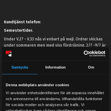
Kundtjänst telefon:
Semestertider.
Under V.27 - V.33 nås vi enbart på mejl. Ordrar skickas
under sommaren men med viss fördröjning. 2/7 -9/7 är
det helt stängt.
Mån-Tors: 10:30-15:00
Samtycke
Information
Om
Lunchstängt 12:00-13:00
Tel:
031- 51 66 60
Denna webbplats använder cookies
E-post:
info@streetperformance.se
Vi använder enhetsidentifierare för att anpassa innehållet
och annonserna till användarna, tillhandahålla funktioner
för sociala medier och analysera vår trafik. Vi
vidarebefordrar även sådana identifierare och annan