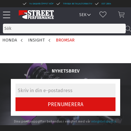
14 DAGARS ÖPPET KÖP
TRYGGA BETALALTERNATIV
EST 2004
Meny
FAVORITER
KUN
HONDA
INSIGHT
BROMSAR
NYHETSBREV
PRENUMERERA
Dina personuppgifter behandlas i enlighet med vår
integritetspolicy
.