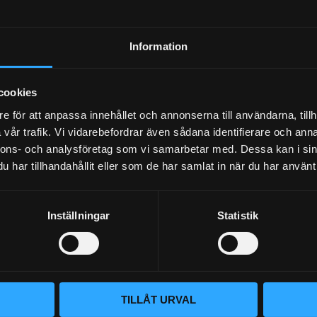
Dina personuppgifter behandlas i enlighet med vår
integritetspolicy
.
Information
cookies
e för att anpassa innehållet och annonserna till användarna, tillh
vår trafik. Vi vidarebefordrar även sådana identifierare och anna
nnons- och analysföretag som vi samarbetar med. Dessa kan i sin
har tillhandahållit eller som de har samlat in när du har använt 
Inställningar
Statistik
BLOGG
KUNSKAPSCENTER
VÅR AFFÄRSIDÉ ÄR ENKEL
KONTAKTA OSS
Vi lever och andas prestanda. Hos
KUNDTJÄNST
TILLÅT URVAL
– du hittar rätt bildelar. Vi brinne
oavsett om det gäller bana, gata 