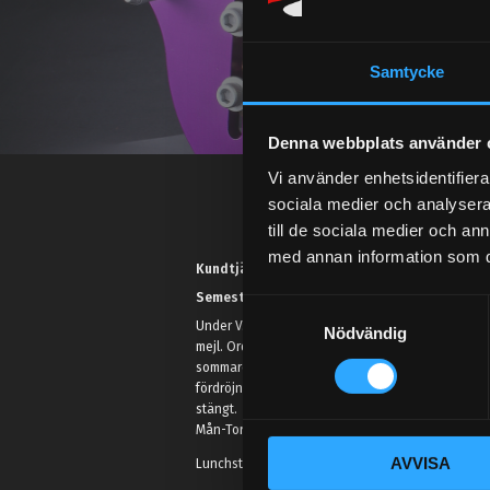
Samtycke
Denna webbplats använder 
Vi använder enhetsidentifierar
sociala medier och analysera 
till de sociala medier och a
med annan information som du 
Kundtjänst telefon:
Semestertider.
S
Under V.27 - V.33 nås vi enbart på
Nödvändig
a
mejl. Ordrar skickas under
m
sommaren men med viss
t
fördröjning. 2/7 -9/7 är det helt
stängt.
y
Mån-Tors: 10:30-15:00
c
AVVISA
k
Lunchstängt 12:00-13:00