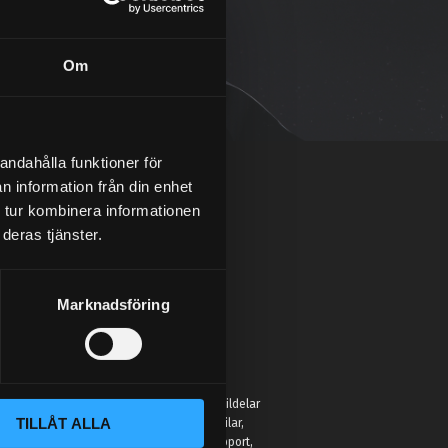
Om
andahålla funktioner för
n information från din enhet
 tur kombinera informationen
deras tjänster.
Marknadsföring
:
 Street Performance hittar du inte bara bildelar
TILLÅT ALLA
r för att hjälpa entusiaster förbättra sina bilar,
eller hobbyprojekt. Vi erbjuder kunnig support,