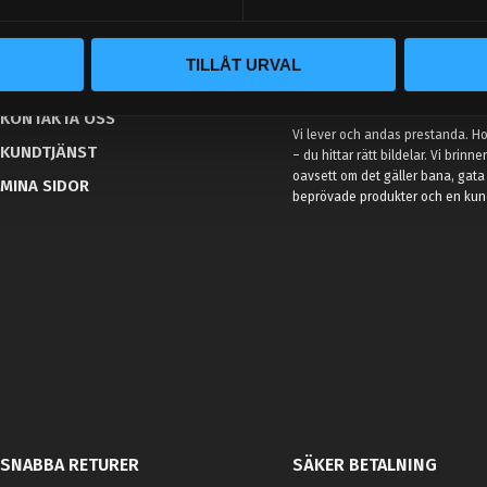
BLOGG
TILLÅT URVAL
KUNSKAPSCENTER
VÅR AFFÄRSIDÉ ÄR ENKEL
KONTAKTA OSS
Vi lever och andas prestanda. Hos
KUNDTJÄNST
– du hittar rätt bildelar. Vi brinne
oavsett om det gäller bana, gata 
MINA SIDOR
beprövade produkter och en kundt
SNABBA RETURER
SÄKER BETALNING