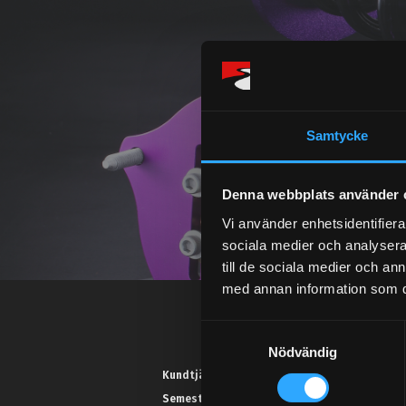
Samtycke
Denna webbplats använder 
Vi använder enhetsidentifierar
sociala medier och analysera 
till de sociala medier och a
med annan information som du 
S
Nödvändig
a
m
Kundtjänst telefon:
t
Semestertider.