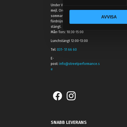
y
Under V.27 - V.33 nås vi enbart på
c
mejl. Ordrar skickas under
sommaren men med viss
AVVISA
k
fördröjning. 2/7 -9/7 är det helt
e
stängt.
s
Mån-Tors: 10:30-15:00
v
Lunchstängt 12:00-13:00
a
Tel:
031- 51 66 60
l
E-
post:
info@streetperformance.s
e
SNABB LEVERANS