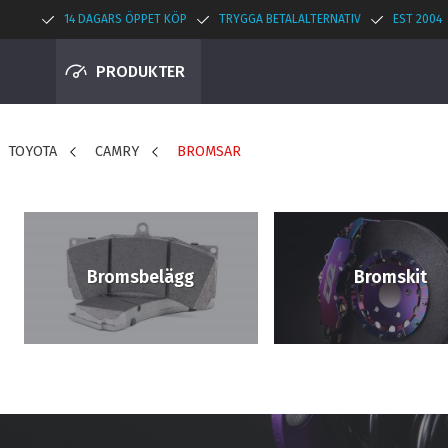
14 DAGARS ÖPPET KÖP
TRYGGA BETALALTERNATIV
EST 2004
PRODUKTER
TOYOTA
CAMRY
BROMSAR
Bromsbelägg
Bromskit