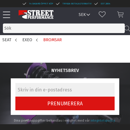
14 DAGARS ÖPPET KÖP
TRYGGA BETALALTERNATIV
EST 2004
Meny
FAVORITER
KUN
SEAT
EXEO
BROMSAR
NYHETSBREV
PRENUMERERA
Dina personuppgifter behandlas i enlighet med vår
integritetspolicy
.