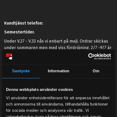
Kundtjänst telefon:
Semestertider.
Under V.27 - V.33 nås vi enbart på mejl. Ordrar skickas
under sommaren men med viss fördröjning. 2/7 -9/7 är
det helt stängt.
Mån-Tors: 10:30-15:00
Samtycke
Information
Om
Lunchstängt 12:00-13:00
Tel:
031- 51 66 60
Denna webbplats använder cookies
E-post:
info@streetperformance.se
Vi använder enhetsidentifierare för att anpassa innehållet
och annonserna till användarna, tillhandahålla funktioner
för sociala medier och analysera vår trafik. Vi
vidarebefordrar även sådana identifierare och annan