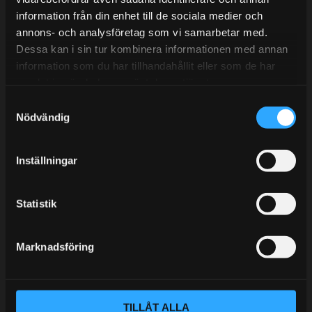
information från din enhet till de sociala medier och
BLOGG
annons- och analysföretag som vi samarbetar med.
Dessa kan i sin tur kombinera informationen med annan
KUNSKAPSCENTER
information som du har tillhandahållit eller som de har
KONTAKTA OSS
samlat in när du har använt deras tjänster.
S
KUNDTJÄNST
Nödvändig
a
MINA SIDOR
m
t
Inställningar
y
c
k
Statistik
e
s
Marknadsföring
v
a
l
TILLÅT ALLA