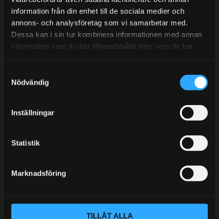
information från din enhet till de sociala medier och
BLOGG
annons- och analysföretag som vi samarbetar med.
Dessa kan i sin tur kombinera informationen med annan
KUNSKAPSCENTER
information som du har tillhandahållit eller som de har
KONTAKTA OSS
samlat in när du har använt deras tjänster.
S
KUNDTJÄNST
Nödvändig
a
MINA SIDOR
m
t
Inställningar
y
c
k
Statistik
e
s
Marknadsföring
v
a
l
TILLÅT ALLA