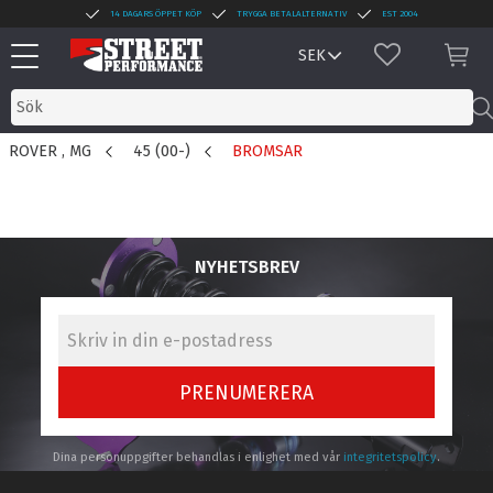
14 DAGARS ÖPPET KÖP
TRYGGA BETALALTERNATIV
EST 2004
Meny
FAVORITER
KUN
ROVER , MG
45 (00-)
BROMSAR
NYHETSBREV
PRENUMERERA
Dina personuppgifter behandlas i enlighet med vår
integritetspolicy
.