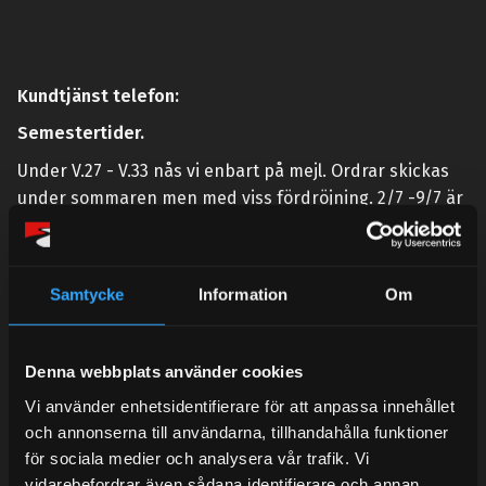
Kundtjänst telefon:
Semestertider.
Under V.27 - V.33 nås vi enbart på mejl. Ordrar skickas
under sommaren men med viss fördröjning. 2/7 -9/7 är
det helt stängt.
Mån-Tors: 10:30-15:00
Samtycke
Information
Om
Lunchstängt 12:00-13:00
Tel:
031- 51 66 60
Denna webbplats använder cookies
E-post:
info@streetperformance.se
Vi använder enhetsidentifierare för att anpassa innehållet
och annonserna till användarna, tillhandahålla funktioner
för sociala medier och analysera vår trafik. Vi
vidarebefordrar även sådana identifierare och annan