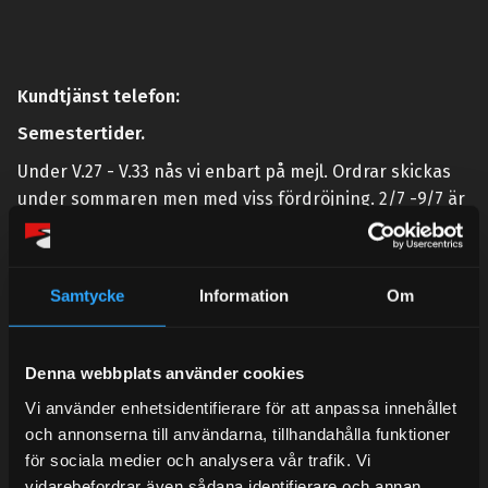
Kundtjänst telefon:
Semestertider.
Under V.27 - V.33 nås vi enbart på mejl. Ordrar skickas
under sommaren men med viss fördröjning. 2/7 -9/7 är
det helt stängt.
Mån-Tors: 10:30-15:00
Samtycke
Information
Om
Lunchstängt 12:00-13:00
Tel:
031- 51 66 60
Denna webbplats använder cookies
E-post:
info@streetperformance.se
Vi använder enhetsidentifierare för att anpassa innehållet
och annonserna till användarna, tillhandahålla funktioner
för sociala medier och analysera vår trafik. Vi
vidarebefordrar även sådana identifierare och annan