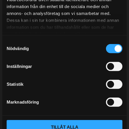
information från din enhet till de sociala medier och
BLOGG
annons- och analysföretag som vi samarbetar med.
Dessa kan i sin tur kombinera informationen med annan
KUNSKAPSCENTER
information som du har tillhandahållit eller som de har
KONTAKTA OSS
samlat in när du har använt deras tjänster.
S
KUNDTJÄNST
Nödvändig
a
MINA SIDOR
m
t
Inställningar
y
c
k
Statistik
e
s
Marknadsföring
v
a
l
TILLÅT ALLA