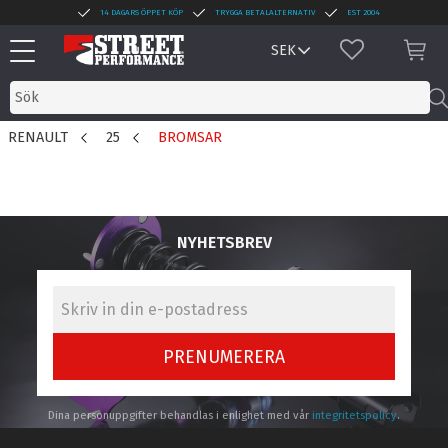
14 DAGARS ÖPPET KÖP
TRYGGA BETALALTERNATIV
EST 2004
Meny
FAVORITER
KUN
RENAULT
25
BROMSAR
NYHETSBREV
PRENUMERERA
Dina personuppgifter behandlas i enlighet med vår
integritetspolicy
.