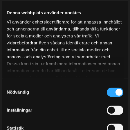
Under V.27 - V.33 nås vi enbart på mejl. Ordrar skickas
under sommaren men med viss fördröjning. 2/7 -9/7 är
Denna webbplats använder cookies
det helt stängt.
Vi använder enhetsidentifierare för att anpassa innehållet
Mån-Tors: 10:30-15:00
och annonserna till användarna, tillhandahålla funktioner
Lunchstängt 12:00-13:00
för sociala medier och analysera vår trafik. Vi
vidarebefordrar även sådana identifierare och annan
Tel:
031- 51 66 60
information från din enhet till de sociala medier och
annons- och analysföretag som vi samarbetar med.
E-post:
info@streetperformance.se
Dessa kan i sin tur kombinera informationen med annan
information som du har tillhandahållit eller som de har
samlat in när du har använt deras tjänster.
S
Nödvändig
a
BLOGG
m
t
KUNSKAPSCENTER
Inställningar
y
KONTAKTA OSS
c
k
Statistik
KUNDTJÄNST