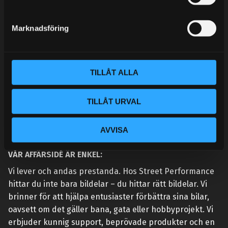
e
MINA SIDOR
s
Marknadsföring
v
a
l
TILLÅT ALLA
TILLÅT URVAL
AVVISA
VÅR AFFÄRSIDÉ ÄR ENKEL:
Vi lever och andas prestanda. Hos Street Performance
hittar du inte bara bildelar – du hittar rätt bildelar. Vi
brinner för att hjälpa entusiaster förbättra sina bilar,
oavsett om det gäller bana, gata eller hobbyprojekt. Vi
erbjuder kunnig support, beprövade produkter och en