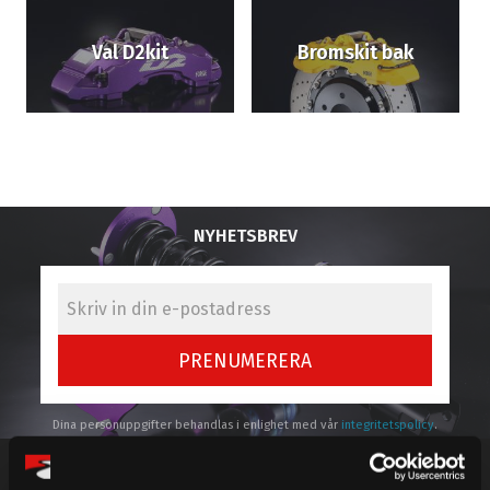
Val D2kit
Bromskit bak
NYHETSBREV
PRENUMERERA
Dina personuppgifter behandlas i enlighet med vår
integritetspolicy
.