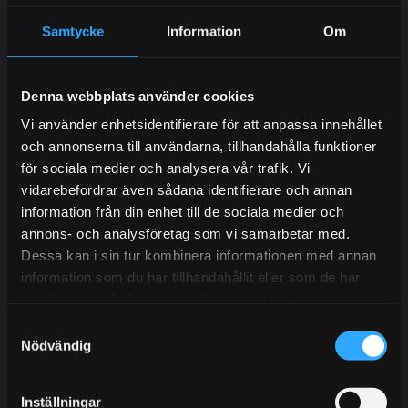
Samtycke
Information
Om
Kundtjänst telefon:
Semestertider.
Denna webbplats använder cookies
Under V.27 - V.33 nås vi enbart på mejl. Ordrar skickas
Vi använder enhetsidentifierare för att anpassa innehållet
under sommaren men med viss fördröjning. 2/7 -9/7 är
och annonserna till användarna, tillhandahålla funktioner
det helt stängt.
för sociala medier och analysera vår trafik. Vi
Mån-Tors: 10:30-15:00
vidarebefordrar även sådana identifierare och annan
information från din enhet till de sociala medier och
Lunchstängt 12:00-13:00
annons- och analysföretag som vi samarbetar med.
Dessa kan i sin tur kombinera informationen med annan
Tel:
031- 51 66 60
information som du har tillhandahållit eller som de har
E-post:
info@streetperformance.se
samlat in när du har använt deras tjänster.
S
Nödvändig
a
m
t
Inställningar