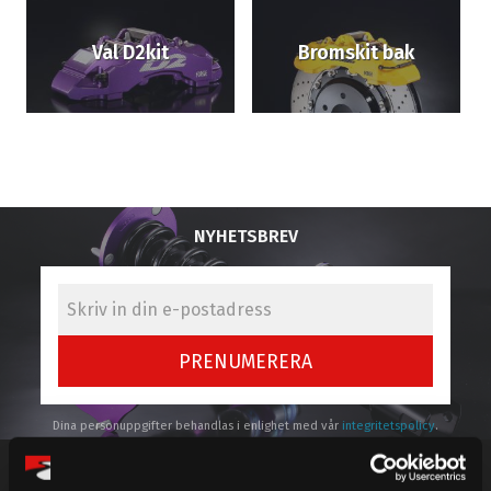
Val D2kit
Bromskit bak
NYHETSBREV
PRENUMERERA
Dina personuppgifter behandlas i enlighet med vår
integritetspolicy
.