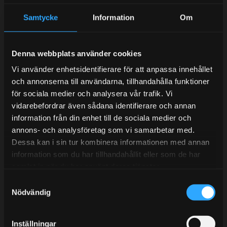
Samtycke
Information
Om
Kundtjänst telefon:
Semestertider.
Denna webbplats använder cookies
Under V.27 - V.33 nås vi enbart på mejl. Ordrar skickas
Vi använder enhetsidentifierare för att anpassa innehållet
under sommaren men med viss fördröjning. 2/7 -9/7 är
och annonserna till användarna, tillhandahålla funktioner
det helt stängt.
för sociala medier och analysera vår trafik. Vi
Mån-Tors: 10:30-15:00
vidarebefordrar även sådana identifierare och annan
information från din enhet till de sociala medier och
Lunchstängt 12:00-13:00
annons- och analysföretag som vi samarbetar med.
Dessa kan i sin tur kombinera informationen med annan
Tel:
031- 51 66 60
information som du har tillhandahållit eller som de har
E-post:
info@streetperformance.se
samlat in när du har använt deras tjänster.
S
Nödvändig
a
m
t
Inställningar