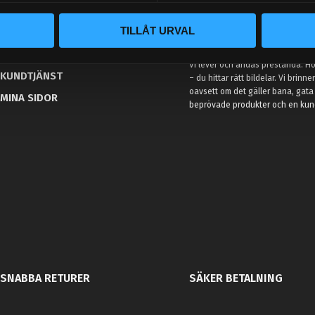
BLOGG
TILLÅT URVAL
KUNSKAPSCENTER
VÅR AFFÄRSIDÉ ÄR ENKEL
KONTAKTA OSS
Vi lever och andas prestanda. Hos
KUNDTJÄNST
– du hittar rätt bildelar. Vi brinne
oavsett om det gäller bana, gata 
MINA SIDOR
beprövade produkter och en kundt
SNABBA RETURER
SÄKER BETALNING