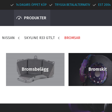
14 DAGARS ÖPPET KÖP
TRYGGA BETALALTERNATIV
EST 2004
PRODUKTER
NISSAN
SKYLINE R33 GTS,T
BROMSAR
Bromsbelägg
Bromskit