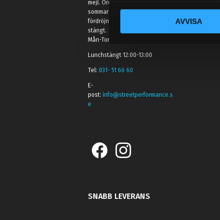
mejl. Ordrar skickas under
c
sommaren men med viss
AVVISA
fördröjning. 2/7 -9/7 är det helt
k
stängt.
e
Mån-Tors: 10:30-15:00
s
Lunchstängt 12:00-13:00
v
a
Tel:
031- 51 66 60
l
E-
post:
info@streetperformance.s
e
SNABB LEVERANS