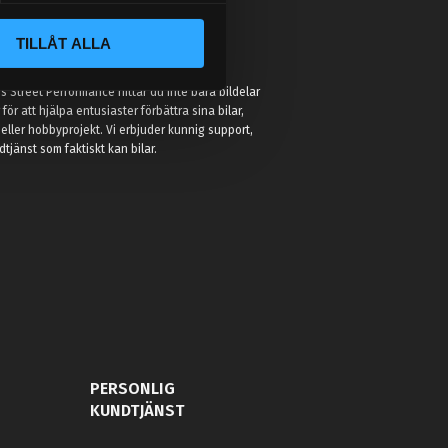
TILLÅT ALLA
:
 Street Performance hittar du inte bara bildelar
r för att hjälpa entusiaster förbättra sina bilar,
eller hobbyprojekt. Vi erbjuder kunnig support,
jänst som faktiskt kan bilar.
PERSONLIG
KUNDTJÄNST