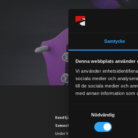
Samtycke
Denna webbplats använder 
Vi använder enhetsidentifierar
sociala medier och analysera 
till de sociala medier och a
med annan information som du 
S
Nödvändig
a
Kundtjänst telefon:
m
Semestertider.
t
Under V.27 - V.33 nås vi enbart på
y