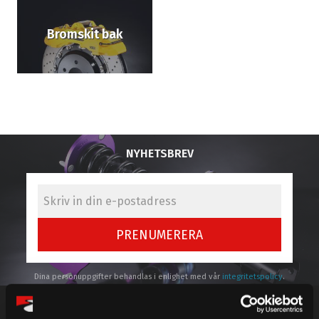
Bromskit bak
NYHETSBREV
PRENUMERERA
Dina personuppgifter behandlas i enlighet med vår
integritetspolicy
.