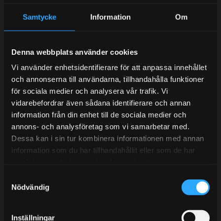
Samtycke
Information
Om
Kundtjänst telefon:
Semestertider.
Denna webbplats använder cookies
Under V.27 - V.33 nås vi enbart på mejl. Ordrar skickas
Vi använder enhetsidentifierare för att anpassa innehållet
under sommaren men med viss fördröjning. 2/7 -9/7 är
och annonserna till användarna, tillhandahålla funktioner
det helt stängt.
för sociala medier och analysera vår trafik. Vi
Mån-Tors: 10:30-15:00
vidarebefordrar även sådana identifierare och annan
information från din enhet till de sociala medier och
Lunchstängt 12:00-13:00
annons- och analysföretag som vi samarbetar med.
Dessa kan i sin tur kombinera informationen med annan
Tel:
031- 51 66 60
information som du har tillhandahållit eller som de har
E-post:
info@streetperformance.se
samlat in när du har använt deras tjänster.
S
Nödvändig
a
m
t
Inställningar