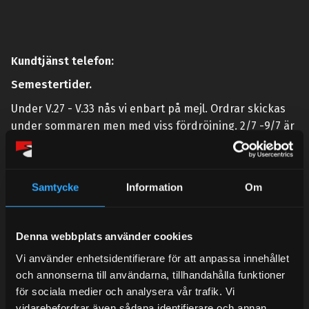
Kundtjänst telefon:
Semestertider.
Under V.27 - V.33 nås vi enbart på mejl. Ordrar skickas
under sommaren men med viss fördröjning. 2/7 -9/7 är
det helt stängt.
Mån-Tors: 10:30-15:00
Samtycke
Information
Om
Lunchstängt 12:00-13:00
Tel:
031- 51 66 60
Denna webbplats använder cookies
E-post:
info@streetperformance.se
Vi använder enhetsidentifierare för att anpassa innehållet
och annonserna till användarna, tillhandahålla funktioner
för sociala medier och analysera vår trafik. Vi
vidarebefordrar även sådana identifierare och annan