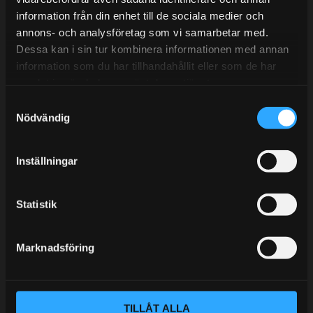
information från din enhet till de sociala medier och
BLOGG
annons- och analysföretag som vi samarbetar med.
Dessa kan i sin tur kombinera informationen med annan
KUNSKAPSCENTER
information som du har tillhandahållit eller som de har
KONTAKTA OSS
samlat in när du har använt deras tjänster.
S
KUNDTJÄNST
Nödvändig
a
MINA SIDOR
m
t
Inställningar
y
c
k
Statistik
e
s
Marknadsföring
v
a
l
TILLÅT ALLA