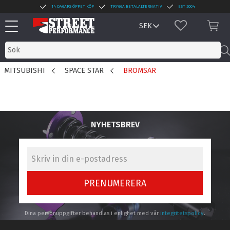
14 DAGARS ÖPPET KÖP
TRYGGA BETALALTERNATIV
EST 2004
Meny
FAVORITER
KUN
MITSUBISHI
SPACE STAR
BROMSAR
NYHETSBREV
PRENUMERERA
Dina personuppgifter behandlas i enlighet med vår
integritetspolicy
.