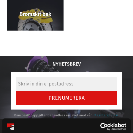
Bromskit bak
NYHETSBREV
PRENUMERERA
Dina personuppgifter behandlas i enlighet med vår
integritetspolicy
.