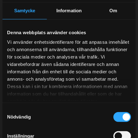
Samtycke
Information
Om
Kundtjänst telefon:
Semestertider.
Denna webbplats använder cookies
Under V.27 - V.33 nås vi enbart på mejl. Ordrar skickas
Vi använder enhetsidentifierare för att anpassa innehållet
under sommaren men med viss fördröjning. 2/7 -9/7 är
och annonserna till användarna, tillhandahålla funktioner
det helt stängt.
för sociala medier och analysera vår trafik. Vi
Mån-Tors: 10:30-15:00
vidarebefordrar även sådana identifierare och annan
information från din enhet till de sociala medier och
Lunchstängt 12:00-13:00
annons- och analysföretag som vi samarbetar med.
Dessa kan i sin tur kombinera informationen med annan
Tel:
031- 51 66 60
information som du har tillhandahållit eller som de har
E-post:
info@streetperformance.se
samlat in när du har använt deras tjänster.
S
Nödvändig
a
m
t
Inställningar