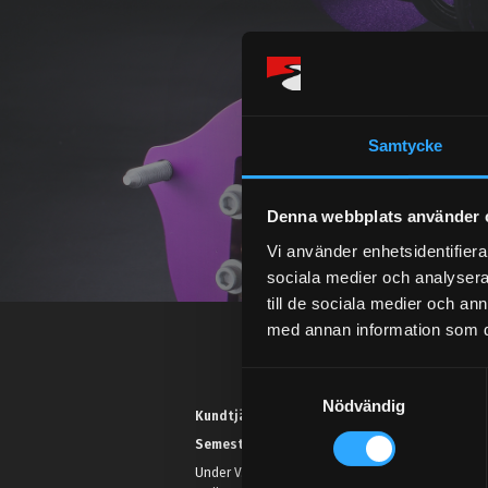
Samtycke
Denna webbplats använder 
Vi använder enhetsidentifierar
sociala medier och analysera 
till de sociala medier och a
med annan information som du 
S
Nödvändig
a
Kundtjänst telefon:
m
Semestertider.
t
Under V.27 - V.33 nås vi enbart på
y