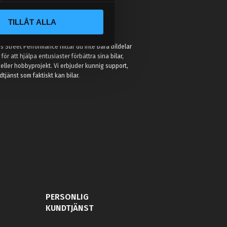
TILLÅT ALLA
:
 Street Performance hittar du inte bara bildelar
r för att hjälpa entusiaster förbättra sina bilar,
eller hobbyprojekt. Vi erbjuder kunnig support,
jänst som faktiskt kan bilar.
PERSONLIG
KUNDTJÄNST