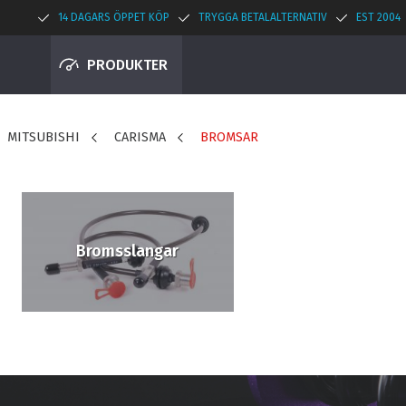
14 DAGARS ÖPPET KÖP
TRYGGA BETALALTERNATIV
EST 2004
PRODUKTER
MITSUBISHI
CARISMA
BROMSAR
Bromsslangar