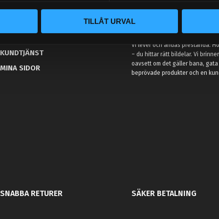
BLOGG
TILLÅT URVAL
KUNSKAPSCENTER
VÅR AFFÄRSIDÉ ÄR ENKEL
KONTAKTA OSS
Vi lever och andas prestanda. Hos
KUNDTJÄNST
– du hittar rätt bildelar. Vi brinne
oavsett om det gäller bana, gata 
MINA SIDOR
beprövade produkter och en kundt
SNABBA RETURER
SÄKER BETALNING