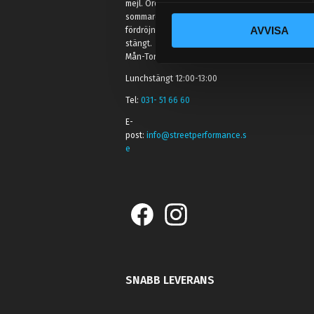
mejl. Ordrar skickas under
c
sommaren men med viss
AVVISA
fördröjning. 2/7 -9/7 är det helt
k
stängt.
e
Mån-Tors: 10:30-15:00
s
Lunchstängt 12:00-13:00
v
a
Tel:
031- 51 66 60
l
E-
post:
info@streetperformance.s
e
SNABB LEVERANS