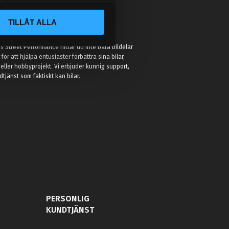
TILLÅT ALLA
:
 Street Performance hittar du inte bara bildelar
r för att hjälpa entusiaster förbättra sina bilar,
eller hobbyprojekt. Vi erbjuder kunnig support,
jänst som faktiskt kan bilar.
PERSONLIG
KUNDTJÄNST