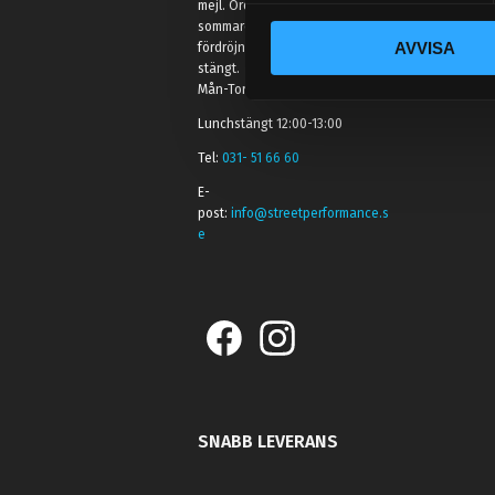
mejl. Ordrar skickas under
c
sommaren men med viss
AVVISA
fördröjning. 2/7 -9/7 är det helt
k
stängt.
e
Mån-Tors: 10:30-15:00
s
Lunchstängt 12:00-13:00
v
a
Tel:
031- 51 66 60
l
E-
post:
info@streetperformance.s
e
SNABB LEVERANS