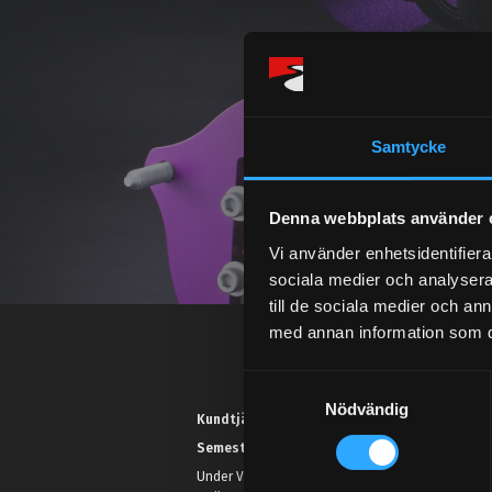
Samtycke
Denna webbplats använder 
Vi använder enhetsidentifierar
sociala medier och analysera 
till de sociala medier och a
med annan information som du 
S
Nödvändig
a
Kundtjänst telefon:
m
Semestertider.
t
Under V.27 - V.33 nås vi enbart på
y