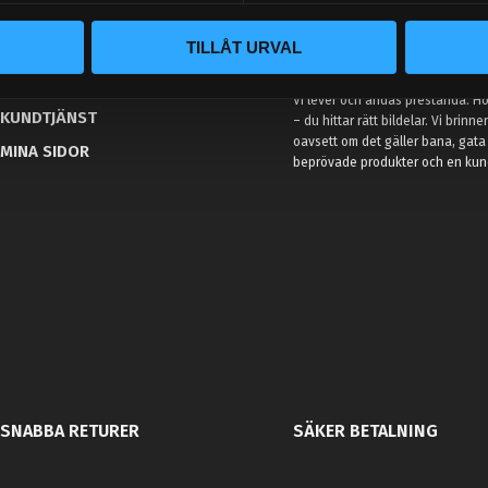
BLOGG
TILLÅT URVAL
KUNSKAPSCENTER
VÅR AFFÄRSIDÉ ÄR ENKEL
KONTAKTA OSS
Vi lever och andas prestanda. Hos
KUNDTJÄNST
– du hittar rätt bildelar. Vi brinne
oavsett om det gäller bana, gata 
MINA SIDOR
beprövade produkter och en kundt
SNABBA RETURER
SÄKER BETALNING