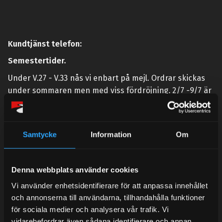
Kundtjänst telefon:
Semestertider.
Under V.27 - V.33 nås vi enbart på mejl. Ordrar skickas
under sommaren men med viss fördröjning. 2/7 -9/7 är
det helt stängt.
Mån-Tors: 10:30-15:00
Samtycke
Information
Om
Lunchstängt 12:00-13:00
Tel:
031- 51 66 60
Denna webbplats använder cookies
E-post:
info@streetperformance.se
Vi använder enhetsidentifierare för att anpassa innehållet
och annonserna till användarna, tillhandahålla funktioner
för sociala medier och analysera vår trafik. Vi
vidarebefordrar även sådana identifierare och annan