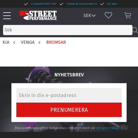
14 DAGARS ÖPPET KÖP
TRYGGA BETALALTERNATIV
EST 2004
Meny
FAVORITER
KUN
KIA
VENGA
BROMSAR
NYHETSBREV
PRENUMERERA
Dina personuppgifter behandlas i enlighet med vår
integritetspolicy
.