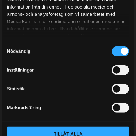
information från din enhet till de sociala medier och
BLOGG
annons- och analysföretag som vi samarbetar med.
Dessa kan i sin tur kombinera informationen med annan
KUNSKAPSCENTER
information som du har tillhandahållit eller som de har
KONTAKTA OSS
samlat in när du har använt deras tjänster.
S
KUNDTJÄNST
Nödvändig
a
MINA SIDOR
m
t
Inställningar
y
c
k
Statistik
e
s
Marknadsföring
v
a
l
TILLÅT ALLA