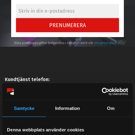
PRENUMERERA
Dina personuppgifter behandlas i enlighet med vår
integritetspolicy
.
Kundtjänst telefon:
Semestertider.
Under V.27 - V.33 nås vi enbart på mejl. Ordrar skickas
under sommaren men med viss fördröjning. 2/7 -9/7 är
Samtycke
Information
Om
det helt stängt.
Mån-Tors: 10:30-15:00
Denna webbplats använder cookies