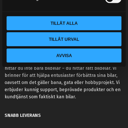
v
a
l
TILLÅT ALLA
TILLÅT URVAL
VÅR AFFÄRSIDÉ ÄR ENKEL:
AVVISA
Vi lever och andas prestanda. Hos Street Performance
hittar du inte bara bildelar – du hittar rätt bildelar. Vi
brinner för att hjälpa entusiaster förbättra sina bilar,
oavsett om det gäller bana, gata eller hobbyprojekt. Vi
erbjuder kunnig support, beprövade produkter och en
kundtjänst som faktiskt kan bilar.
SNABB LEVERANS