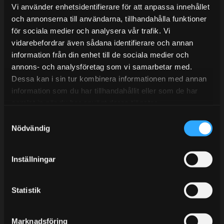
Lunchstängt 12:00-13:00
Vi använder enhetsidentifierare för att anpassa innehållet
och annonserna till användarna, tillhandahålla funktioner
Tel:
031- 51 66 60
för sociala medier och analysera vår trafik. Vi
E-post:
info@streetperformance.se
vidarebefordrar även sådana identifierare och annan
information från din enhet till de sociala medier och
annons- och analysföretag som vi samarbetar med.
Dessa kan i sin tur kombinera informationen med annan
information som du har tillhandahållit eller som de har
samlat in när du har använt deras tjänster.
BLOGG
S
KUNSKAPSCENTER
Nödvändig
a
m
KONTAKTA OSS
t
Inställningar
KUNDTJÄNST
y
c
MINA SIDOR
k
Statistik
e
s
Marknadsföring