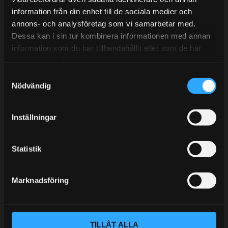
information från din enhet till de sociala medier och
BLOGG
annons- och analysföretag som vi samarbetar med.
Dessa kan i sin tur kombinera informationen med annan
KUNSKAPSCENTER
information som du har tillhandahållit eller som de har
KONTAKTA OSS
samlat in när du har använt deras tjänster.
S
KUNDTJÄNST
Nödvändig
a
MINA SIDOR
m
t
Inställningar
y
c
k
Statistik
e
s
Marknadsföring
v
a
l
TILLÅT ALLA