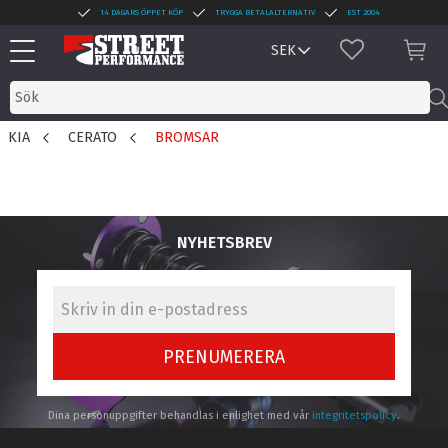
14 DAGARS ÖPPET KÖP
TRYGGA BETALALTERNATIV
EST 2004
Meny
FAVORITER
KUN
KIA
CERATO
BROMSAR
NYHETSBREV
PRENUMERERA
Dina personuppgifter behandlas i enlighet med vår
integritetspolicy
.