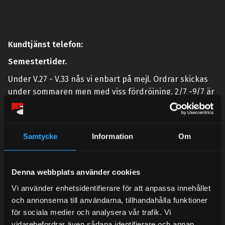
Kundtjänst telefon:
Semestertider.
Under V.27 - V.33 nås vi enbart på mejl. Ordrar skickas
under sommaren men med viss fördröjning. 2/7 -9/7 är
det helt stängt.
Mån-Tors: 10:30-15:00
Samtycke
Information
Om
Lunchstängt 12:00-13:00
Tel:
031- 51 66 60
Denna webbplats använder cookies
E-post:
info@streetperformance.se
Vi använder enhetsidentifierare för att anpassa innehållet
och annonserna till användarna, tillhandahålla funktioner
för sociala medier och analysera vår trafik. Vi
vidarebefordrar även sådana identifierare och annan