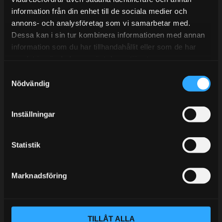
information från din enhet till de sociala medier och
BLOGG
annons- och analysföretag som vi samarbetar med.
Dessa kan i sin tur kombinera informationen med annan
KUNSKAPSCENTER
information som du har tillhandahållit eller som de har
KONTAKTA OSS
samlat in när du har använt deras tjänster.
S
KUNDTJÄNST
Nödvändig
a
MINA SIDOR
m
t
Inställningar
y
c
k
Statistik
e
s
Marknadsföring
v
a
l
TILLÅT ALLA