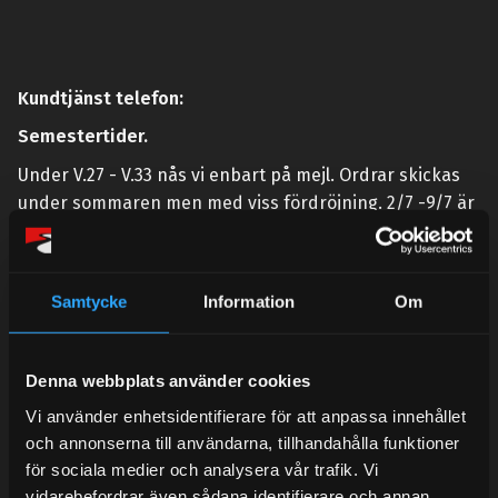
Kundtjänst telefon:
Semestertider.
Under V.27 - V.33 nås vi enbart på mejl. Ordrar skickas
under sommaren men med viss fördröjning. 2/7 -9/7 är
det helt stängt.
Mån-Tors: 10:30-15:00
Samtycke
Information
Om
Lunchstängt 12:00-13:00
Tel:
031- 51 66 60
Denna webbplats använder cookies
E-post:
info@streetperformance.se
Vi använder enhetsidentifierare för att anpassa innehållet
och annonserna till användarna, tillhandahålla funktioner
för sociala medier och analysera vår trafik. Vi
vidarebefordrar även sådana identifierare och annan