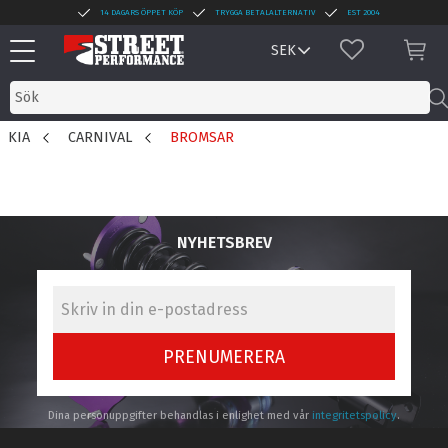
14 DAGARS ÖPPET KÖP
TRYGGA BETALALTERNATIV
EST 2004
Meny
FAVORITER
KUN
KIA
CARNIVAL
BROMSAR
NYHETSBREV
PRENUMERERA
Dina personuppgifter behandlas i enlighet med vår
integritetspolicy
.