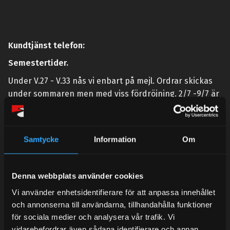
Kundtjänst telefon:
Semestertider.
Under V.27 - V.33 nås vi enbart på mejl. Ordrar skickas
under sommaren men med viss fördröjning. 2/7 -9/7 är
det helt stängt.
Mån-Tors: 10:30-15:00
Samtycke
Information
Om
Lunchstängt 12:00-13:00
Tel:
031- 51 66 60
Denna webbplats använder cookies
E-post:
info@streetperformance.se
Vi använder enhetsidentifierare för att anpassa innehållet
och annonserna till användarna, tillhandahålla funktioner
för sociala medier och analysera vår trafik. Vi
vidarebefordrar även sådana identifierare och annan