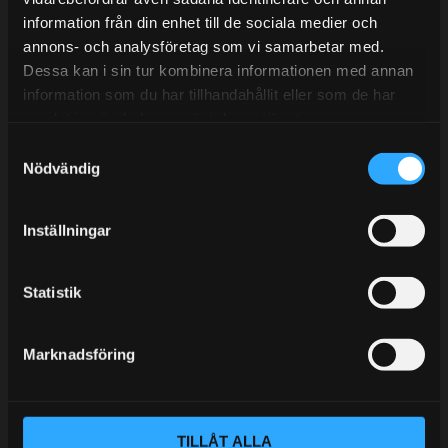
information från din enhet till de sociala medier och
BLOGG
annons- och analysföretag som vi samarbetar med.
Dessa kan i sin tur kombinera informationen med annan
KUNSKAPSCENTER
information som du har tillhandahållit eller som de har
KONTAKTA OSS
samlat in när du har använt deras tjänster.
S
KUNDTJÄNST
Nödvändig
a
MINA SIDOR
m
t
Inställningar
y
c
k
Statistik
e
s
Marknadsföring
v
a
l
TILLÅT ALLA