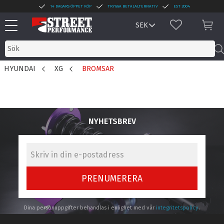
14 DAGARS ÖPPET KÖP
TRYGGA BETALALTERNATIV
EST 2004
Meny
FAVORITER
KUN
HYUNDAI
XG
BROMSAR
NYHETSBREV
PRENUMERERA
Dina personuppgifter behandlas i enlighet med vår
integritetspolicy
.