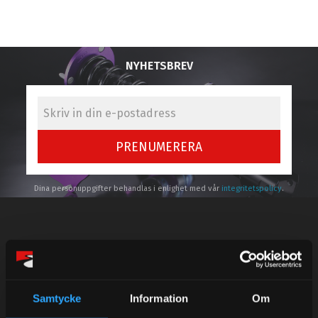
NYHETSBREV
PRENUMERERA
Dina personuppgifter behandlas i enlighet med vår
integritetspolicy
.
Kundtjänst telefon:
Semestertider.
Samtycke
Information
Om