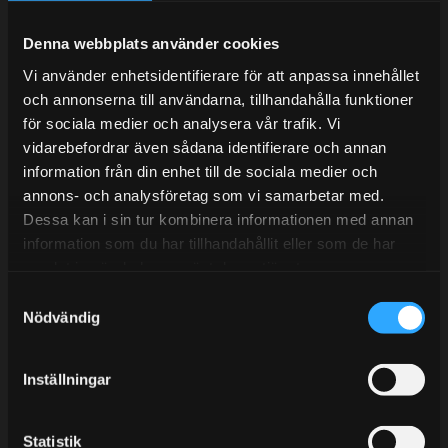
Under V.27 - V.33 nås vi enbart på mejl. Ordrar skickas
under sommaren men med viss fördröjning. 2/7 -9/7 är
Denna webbplats använder cookies
det helt stängt.
Vi använder enhetsidentifierare för att anpassa innehållet
Mån-Tors: 10:30-15:00
och annonserna till användarna, tillhandahålla funktioner
Lunchstängt 12:00-13:00
för sociala medier och analysera vår trafik. Vi
vidarebefordrar även sådana identifierare och annan
Tel:
031- 51 66 60
information från din enhet till de sociala medier och
annons- och analysföretag som vi samarbetar med.
E-post:
info@streetperformance.se
Dessa kan i sin tur kombinera informationen med annan
information som du har tillhandahållit eller som de har
samlat in när du har använt deras tjänster.
S
Nödvändig
a
BLOGG
m
t
KUNSKAPSCENTER
Inställningar
y
KONTAKTA OSS
c
k
Statistik
KUNDTJÄNST