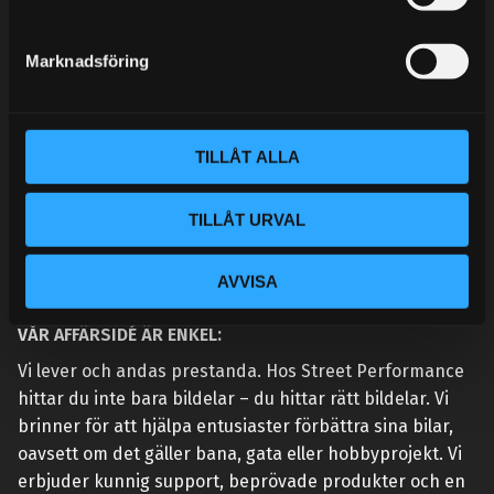
e
MINA SIDOR
s
Marknadsföring
v
a
l
TILLÅT ALLA
TILLÅT URVAL
AVVISA
VÅR AFFÄRSIDÉ ÄR ENKEL:
Vi lever och andas prestanda. Hos Street Performance
hittar du inte bara bildelar – du hittar rätt bildelar. Vi
brinner för att hjälpa entusiaster förbättra sina bilar,
oavsett om det gäller bana, gata eller hobbyprojekt. Vi
erbjuder kunnig support, beprövade produkter och en