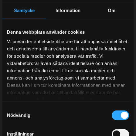
Samtycke
Information
Om
Kundtjänst telefon:
Semestertider.
Denna webbplats använder cookies
Under V.27 - V.33 nås vi enbart på mejl. Ordrar skickas
Vi använder enhetsidentifierare för att anpassa innehållet
under sommaren men med viss fördröjning. 2/7 -9/7 är
och annonserna till användarna, tillhandahålla funktioner
det helt stängt.
för sociala medier och analysera vår trafik. Vi
Mån-Tors: 10:30-15:00
vidarebefordrar även sådana identifierare och annan
information från din enhet till de sociala medier och
Lunchstängt 12:00-13:00
annons- och analysföretag som vi samarbetar med.
Dessa kan i sin tur kombinera informationen med annan
Tel:
031- 51 66 60
information som du har tillhandahållit eller som de har
E-post:
info@streetperformance.se
samlat in när du har använt deras tjänster.
S
Nödvändig
a
m
t
Inställningar