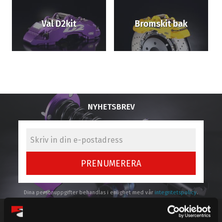
Val D2kit
Bromskit bak
NYHETSBREV
PRENUMERERA
Dina personuppgifter behandlas i enlighet med vår
integritetspolicy
.