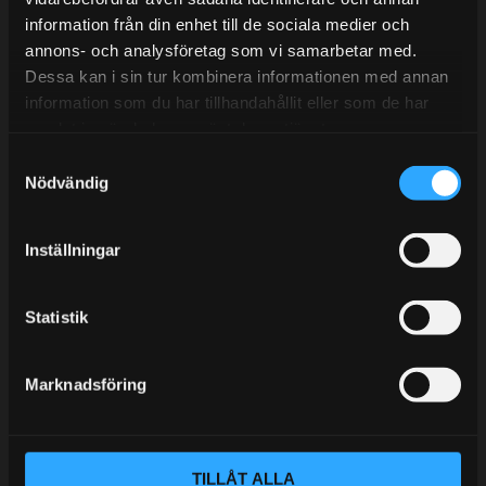
information från din enhet till de sociala medier och
BLOGG
annons- och analysföretag som vi samarbetar med.
Dessa kan i sin tur kombinera informationen med annan
KUNSKAPSCENTER
information som du har tillhandahållit eller som de har
KONTAKTA OSS
samlat in när du har använt deras tjänster.
S
KUNDTJÄNST
Nödvändig
a
MINA SIDOR
m
t
Inställningar
y
c
k
Statistik
e
s
Marknadsföring
v
a
l
TILLÅT ALLA