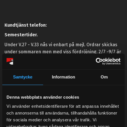
Kundtjänst telefon:
Semestertider.
Under V.27 - V.33 nås vi enbart på mejl. Ordrar skickas
under sommaren men med viss fördröjning. 2/7 -9/7 är
det helt stängt.
Mån-Tors: 10:30-15:00
Samtycke
Information
Om
Lunchstängt 12:00-13:00
Tel:
031- 51 66 60
Denna webbplats använder cookies
E-post:
info@streetperformance.se
Vi använder enhetsidentifierare för att anpassa innehållet
och annonserna till användarna, tillhandahålla funktioner
för sociala medier och analysera vår trafik. Vi
vidarebefordrar även sådana identifierare och annan