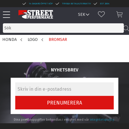
14 DAGARS ÖPPET KÖP
TRYGGA BETALALTERNATIV
EST 2004
Meny
FAVORITER
KUN
HONDA
LOGO
BROMSAR
NYHETSBREV
PRENUMERERA
Dina personuppgifter behandlas i enlighet med vår
integritetspolicy
.