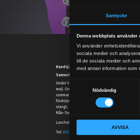
Samtycke
Denna webbplats använder 
Vi använder enhetsidentifierar
sociala medier och analysera 
till de sociala medier och a
Kundtjänst telefon:
med annan information som du 
Semestertider.
S
Under V.27 - V.33 nås vi enbart på
mejl. Ordrar skickas under
Nödvändig
a
sommaren men med viss
m
fördröjning. 2/7 -9/7 är det helt
t
stängt.
y
Mån-Tors: 10:30-15:00
c
Lunchstängt 12:00-13:00
AVVISA
k
Tel:
031- 51 66 60
e