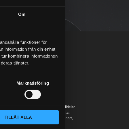
Om
andahålla funktioner för
n information från din enhet
 tur kombinera informationen
deras tjänster.
Marknadsföring
:
 Street Performance hittar du inte bara bildelar
r för att hjälpa entusiaster förbättra sina bilar,
TILLÅT ALLA
eller hobbyprojekt. Vi erbjuder kunnig support,
jänst som faktiskt kan bilar.