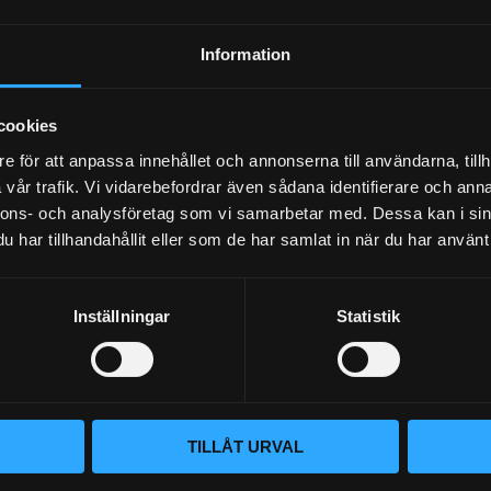
Dina personuppgifter behandlas i enlighet med vår
integritetspolicy
.
Information
cookies
e för att anpassa innehållet och annonserna till användarna, tillh
vår trafik. Vi vidarebefordrar även sådana identifierare och anna
nnons- och analysföretag som vi samarbetar med. Dessa kan i sin
har tillhandahållit eller som de har samlat in när du har använt 
Inställningar
Statistik
BLOGG
KUNSKAPSCENTER
VÅR AFFÄRSIDÉ ÄR ENKEL
KONTAKTA OSS
Vi lever och andas prestanda. Hos
KUNDTJÄNST
– du hittar rätt bildelar. Vi brinne
TILLÅT URVAL
oavsett om det gäller bana, gata 
MINA SIDOR
beprövade produkter och en kundt