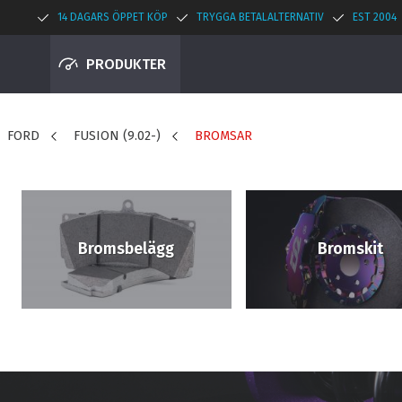
14 DAGARS ÖPPET KÖP
TRYGGA BETALALTERNATIV
EST 2004
PRODUKTER
FORD
FUSION (9.02-)
BROMSAR
Bromsbelägg
Bromskit