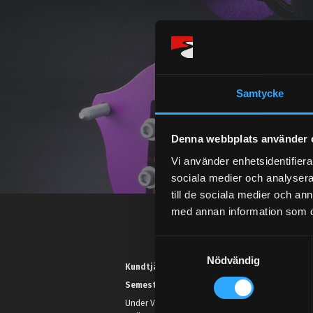
Samtycke
Denna webbplats använder 
Vi använder enhetsidentifierar
sociala medier och analysera 
till de sociala medier och a
med annan information som du 
S
Nödvändig
a
Kundtjänst telefon:
m
Semestertider.
t
Under V.27 - V.33 nås vi enbart på
y