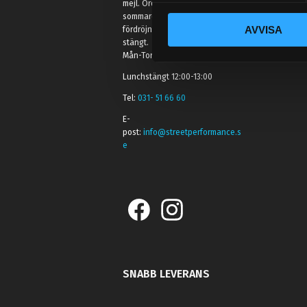
mejl. Ordrar skickas under
c
sommaren men med viss
AVVISA
fördröjning. 2/7 -9/7 är det helt
k
stängt.
e
Mån-Tors: 10:30-15:00
s
Lunchstängt 12:00-13:00
v
a
Tel:
031- 51 66 60
l
E-
post:
info@streetperformance.s
e
SNABB LEVERANS