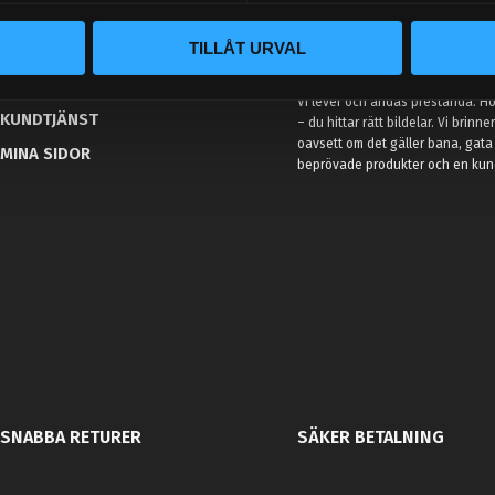
BLOGG
TILLÅT URVAL
KUNSKAPSCENTER
VÅR AFFÄRSIDÉ ÄR ENKEL
KONTAKTA OSS
Vi lever och andas prestanda. Hos
KUNDTJÄNST
– du hittar rätt bildelar. Vi brinne
oavsett om det gäller bana, gata 
MINA SIDOR
beprövade produkter och en kundt
SNABBA RETURER
SÄKER BETALNING