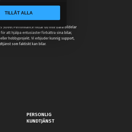
TILLÅT ALLA
:
 Street Performance hittar du inte bara bildelar
r för att hjälpa entusiaster förbättra sina bilar,
eller hobbyprojekt. Vi erbjuder kunnig support,
jänst som faktiskt kan bilar.
PERSONLIG
KUNDTJÄNST