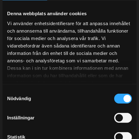
Under V.27 - V.33 nås vi enbart på mejl. Ordrar skickas
under sommaren men med viss fördröjning. 2/7 -9/7 är
Denna webbplats använder cookies
det helt stängt.
Vi använder enhetsidentifierare för att anpassa innehållet
Mån-Tors: 10:30-15:00
och annonserna till användarna, tillhandahålla funktioner
Lunchstängt 12:00-13:00
för sociala medier och analysera vår trafik. Vi
vidarebefordrar även sådana identifierare och annan
Tel:
031- 51 66 60
information från din enhet till de sociala medier och
annons- och analysföretag som vi samarbetar med.
E-post:
info@streetperformance.se
Dessa kan i sin tur kombinera informationen med annan
information som du har tillhandahållit eller som de har
samlat in när du har använt deras tjänster.
S
Nödvändig
a
BLOGG
m
t
KUNSKAPSCENTER
Inställningar
y
KONTAKTA OSS
c
k
Statistik
KUNDTJÄNST