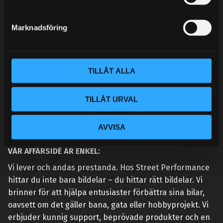
e
MINA SIDOR
s
Marknadsföring
v
a
l
TILLÅT ALLA
TILLÅT URVAL
AVVISA
VÅR AFFÄRSIDÉ ÄR ENKEL:
Vi lever och andas prestanda. Hos Street Performance
hittar du inte bara bildelar – du hittar rätt bildelar. Vi
brinner för att hjälpa entusiaster förbättra sina bilar,
oavsett om det gäller bana, gata eller hobbyprojekt. Vi
erbjuder kunnig support, beprövade produkter och en