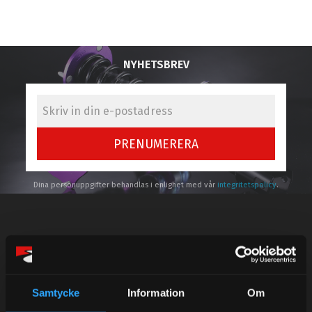
NYHETSBREV
PRENUMERERA
Dina personuppgifter behandlas i enlighet med vår
integritetspolicy
.
Kundtjänst telefon:
Semestertider.
Samtycke
Information
Om