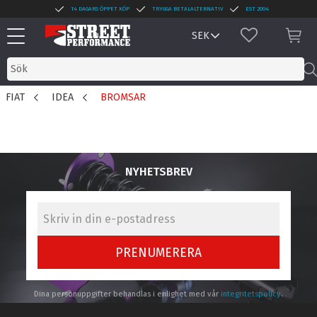
14 DAGARS ÖPPET KÖP
TRYGGA BETALALTERNATIV
EST 2004
Meny
FAVORITER
KUN
FIAT
IDEA
BROMSAR
NYHETSBREV
PRENUMERERA
Dina personuppgifter behandlas i enlighet med vår
integritetspolicy
.