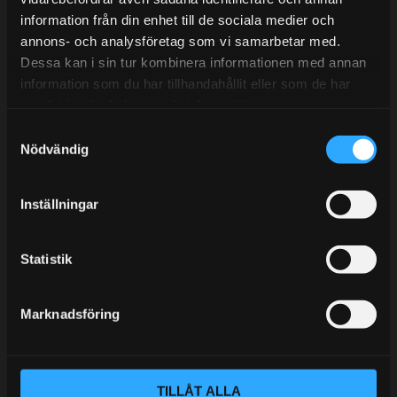
information från din enhet till de sociala medier och
BLOGG
annons- och analysföretag som vi samarbetar med.
Dessa kan i sin tur kombinera informationen med annan
KUNSKAPSCENTER
information som du har tillhandahållit eller som de har
KONTAKTA OSS
samlat in när du har använt deras tjänster.
S
KUNDTJÄNST
Nödvändig
a
MINA SIDOR
m
t
Inställningar
y
c
k
Statistik
e
s
Marknadsföring
v
a
l
TILLÅT ALLA