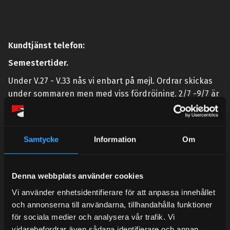
Kundtjänst telefon:
Semestertider.
Under V.27 - V.33 nås vi enbart på mejl. Ordrar skickas
under sommaren men med viss fördröjning. 2/7 -9/7 är
det helt stängt.
Mån-Tors: 10:30-15:00
Samtycke
Information
Om
Lunchstängt 12:00-13:00
Tel:
031- 51 66 60
Denna webbplats använder cookies
E-post:
info@streetperformance.se
Vi använder enhetsidentifierare för att anpassa innehållet
och annonserna till användarna, tillhandahålla funktioner
för sociala medier och analysera vår trafik. Vi
vidarebefordrar även sådana identifierare och annan