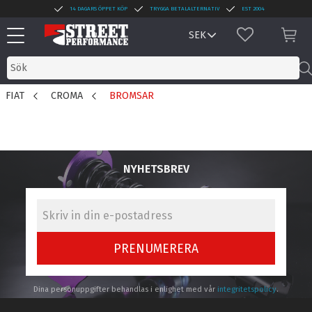
14 DAGARS ÖPPET KÖP
TRYGGA BETALALTERNATIV
EST 2004
Meny
FAVORITER
KUN
FIAT
CROMA
BROMSAR
NYHETSBREV
PRENUMERERA
Dina personuppgifter behandlas i enlighet med vår
integritetspolicy
.