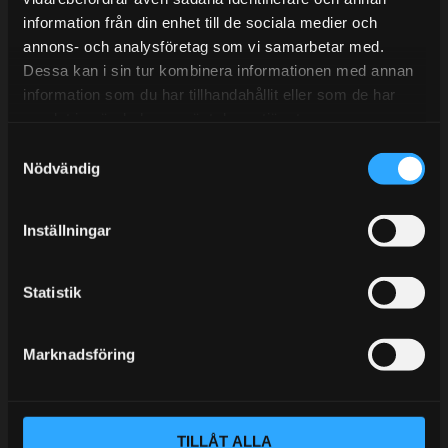
information från din enhet till de sociala medier och
BLOGG
annons- och analysföretag som vi samarbetar med.
Dessa kan i sin tur kombinera informationen med annan
KUNSKAPSCENTER
information som du har tillhandahållit eller som de har
KONTAKTA OSS
samlat in när du har använt deras tjänster.
S
KUNDTJÄNST
Nödvändig
a
MINA SIDOR
m
t
Inställningar
y
c
k
Statistik
e
s
Marknadsföring
v
a
l
TILLÅT ALLA