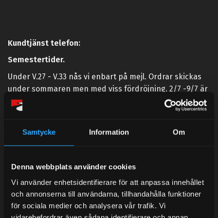
Kundtjänst telefon:
Semestertider.
Under V.27 - V.33 nås vi enbart på mejl. Ordrar skickas
under sommaren men med viss fördröjning. 2/7 -9/7 är
det helt stängt.
Mån-Tors: 10:30-15:00
Samtycke
Information
Om
Lunchstängt 12:00-13:00
Tel:
031- 51 66 60
Denna webbplats använder cookies
E-post:
info@streetperformance.se
Vi använder enhetsidentifierare för att anpassa innehållet
och annonserna till användarna, tillhandahålla funktioner
för sociala medier och analysera vår trafik. Vi
vidarebefordrar även sådana identifierare och annan