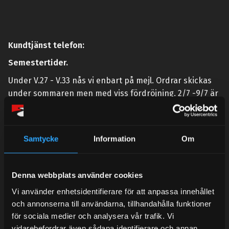
Kundtjänst telefon:
Semestertider.
Under V.27 - V.33 nås vi enbart på mejl. Ordrar skickas
under sommaren men med viss fördröjning. 2/7 -9/7 är
det helt stängt.
Mån-Tors: 10:30-15:00
Samtycke
Information
Om
Lunchstängt 12:00-13:00
Tel:
031- 51 66 60
Denna webbplats använder cookies
E-post:
info@streetperformance.se
Vi använder enhetsidentifierare för att anpassa innehållet
och annonserna till användarna, tillhandahålla funktioner
för sociala medier och analysera vår trafik. Vi
vidarebefordrar även sådana identifierare och annan