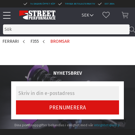
14 DAGARS ÖPPET KÖP
TRYGGA BETALALTERNATIV
EST 2004
Meny
FAVORITER
KUN
FERRARI
F355
BROMSAR
NYHETSBREV
PRENUMERERA
Dina personuppgifter behandlas i enlighet med vår
integritetspolicy
.