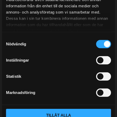
information från din enhet till de sociala medier och
BLOGG
annons- och analysföretag som vi samarbetar med.
Dessa kan i sin tur kombinera informationen med annan
KUNSKAPSCENTER
information som du har tillhandahållit eller som de har
KONTAKTA OSS
samlat in när du har använt deras tjänster.
S
KUNDTJÄNST
Nödvändig
a
MINA SIDOR
m
t
Inställningar
y
c
k
Statistik
e
s
Marknadsföring
v
a
l
TILLÅT ALLA