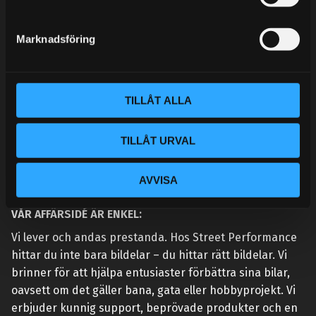
e
MINA SIDOR
s
Marknadsföring
v
a
l
TILLÅT ALLA
TILLÅT URVAL
AVVISA
VÅR AFFÄRSIDÉ ÄR ENKEL:
Vi lever och andas prestanda. Hos Street Performance
hittar du inte bara bildelar – du hittar rätt bildelar. Vi
brinner för att hjälpa entusiaster förbättra sina bilar,
oavsett om det gäller bana, gata eller hobbyprojekt. Vi
erbjuder kunnig support, beprövade produkter och en