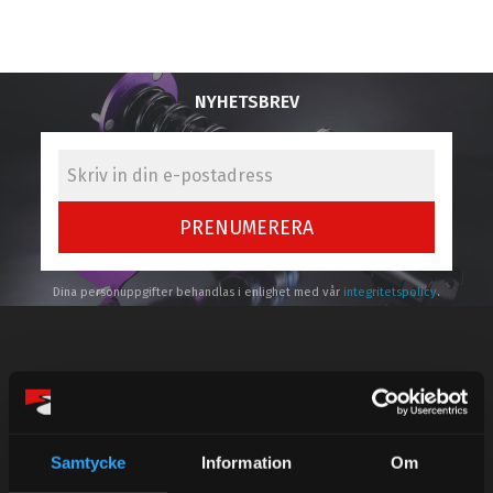
NYHETSBREV
PRENUMERERA
Dina personuppgifter behandlas i enlighet med vår
integritetspolicy
.
Kundtjänst telefon:
Semestertider.
Samtycke
Information
Om