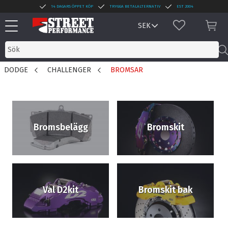
14 DAGARS ÖPPET KÖP
TRYGGA BETALALTERNATIV
EST 2004
Meny
FAVORITER
KUN
DODGE
CHALLENGER
BROMSAR
Bromsbelägg
Bromskit
Val D2kit
Bromskit bak