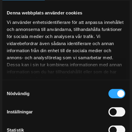
Under V.27 - V.33 nås vi enbart på mejl. Ordrar skickas
under sommaren men med viss fördröjning. 2/7 -9/7 är
Denna webbplats använder cookies
det helt stängt.
Vi använder enhetsidentifierare för att anpassa innehållet
Mån-Tors: 10:30-15:00
och annonserna till användarna, tillhandahålla funktioner
Lunchstängt 12:00-13:00
för sociala medier och analysera vår trafik. Vi
vidarebefordrar även sådana identifierare och annan
Tel:
031- 51 66 60
information från din enhet till de sociala medier och
annons- och analysföretag som vi samarbetar med.
E-post:
info@streetperformance.se
Dessa kan i sin tur kombinera informationen med annan
information som du har tillhandahållit eller som de har
samlat in när du har använt deras tjänster.
S
Nödvändig
a
BLOGG
m
t
KUNSKAPSCENTER
Inställningar
y
KONTAKTA OSS
c
k
Statistik
KUNDTJÄNST