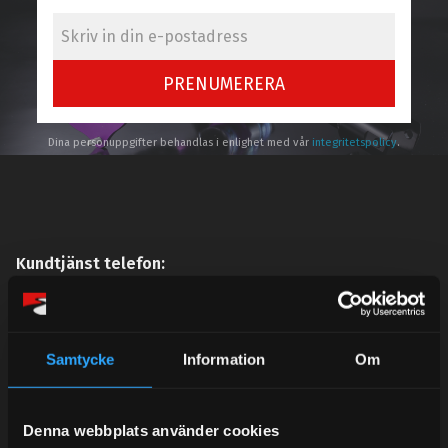
PRENUMERERA
Dina personuppgifter behandlas i enlighet med vår
integritetspolicy
.
Kundtjänst telefon:
Semestertider.
Under V.27 - V.33 nås vi enbart på mejl. Ordrar skickas
under sommaren men med viss fördröjning. 2/7 -9/7 är
Samtycke
Information
Om
det helt stängt.
Mån-Tors: 10:30-15:00
Denna webbplats använder cookies