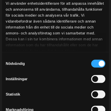
Lunchstängt 12:00-13:00
Vi använder enhetsidentifierare för att anpassa innehållet
och annonserna till användarna, tillhandahålla funktioner
Tel:
031- 51 66 60
för sociala medier och analysera vår trafik. Vi
E-post:
info@streetperformance.se
vidarebefordrar även sådana identifierare och annan
information från din enhet till de sociala medier och
annons- och analysföretag som vi samarbetar med.
Dessa kan i sin tur kombinera informationen med annan
information som du har tillhandahållit eller som de har
samlat in när du har använt deras tjänster.
BLOGG
S
KUNSKAPSCENTER
Nödvändig
a
m
KONTAKTA OSS
t
Inställningar
KUNDTJÄNST
y
c
MINA SIDOR
k
Statistik
e
s
Marknadsföring