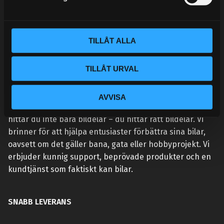
v
a
l
TILLÅT ALLA
TILLÅT URVAL
VÅR AFFÄRSIDÉ ÄR ENKEL:
AVVISA
Vi lever och andas prestanda. Hos Street Performance
hittar du inte bara bildelar – du hittar rätt bildelar. Vi
brinner för att hjälpa entusiaster förbättra sina bilar,
oavsett om det gäller bana, gata eller hobbyprojekt. Vi
erbjuder kunnig support, beprövade produkter och en
kundtjänst som faktiskt kan bilar.
SNABB LEVERANS