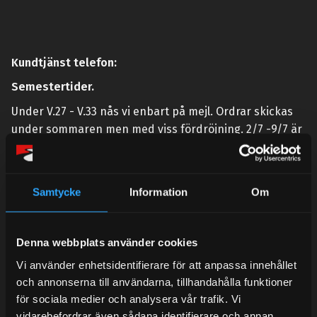
Kundtjänst telefon:
Semestertider.
Under V.27 - V.33 nås vi enbart på mejl. Ordrar skickas
under sommaren men med viss fördröjning. 2/7 -9/7 är
det helt stängt.
Mån-Tors: 10:30-15:00
Samtycke
Information
Om
Lunchstängt 12:00-13:00
Tel:
031- 51 66 60
Denna webbplats använder cookies
E-post:
info@streetperformance.se
Vi använder enhetsidentifierare för att anpassa innehållet
och annonserna till användarna, tillhandahålla funktioner
för sociala medier och analysera vår trafik. Vi
vidarebefordrar även sådana identifierare och annan