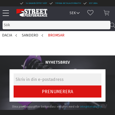
14 DAGARS ÖPPET KÖP
TRYGGA BETALALTERNATIV
EST 2004
Meny
FAVORITER
KUN
DACIA
SANDERO
BROMSAR
NYHETSBREV
PRENUMERERA
Dina personuppgifter behandlas i enlighet med vår
integritetspolicy
.