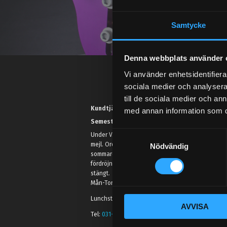
Samtycke
Denna webbplats använder 
Vi använder enhetsidentifierar
sociala medier och analysera 
till de sociala medier och a
Kundtjänst telefon:
med annan information som du 
Semestertider.
S
Under V.27 - V.33 nås vi enbart på
mejl. Ordrar skickas under
Nödvändig
a
sommaren men med viss
m
fördröjning. 2/7 -9/7 är det helt
t
stängt.
y
Mån-Tors: 10:30-15:00
c
Lunchstängt 12:00-13:00
AVVISA
k
Tel:
031- 51 66 60
e