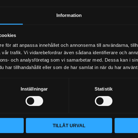
Dina personuppgifter behandlas i enlighet med vår
integritetspolicy
.
Information
cookies
e för att anpassa innehållet och annonserna till användarna, tillh
vår trafik. Vi vidarebefordrar även sådana identifierare och anna
nnons- och analysföretag som vi samarbetar med. Dessa kan i sin
har tillhandahållit eller som de har samlat in när du har använt 
Inställningar
Statistik
BLOGG
KUNSKAPSCENTER
VÅR AFFÄRSIDÉ ÄR ENKEL
KONTAKTA OSS
Vi lever och andas prestanda. Hos
KUNDTJÄNST
– du hittar rätt bildelar. Vi brinne
TILLÅT URVAL
oavsett om det gäller bana, gata 
MINA SIDOR
beprövade produkter och en kundt