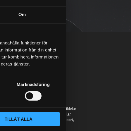
Om
andahålla funktioner för
n information från din enhet
 tur kombinera informationen
deras tjänster.
Marknadsföring
:
 Street Performance hittar du inte bara bildelar
r för att hjälpa entusiaster förbättra sina bilar,
TILLÅT ALLA
eller hobbyprojekt. Vi erbjuder kunnig support,
jänst som faktiskt kan bilar.