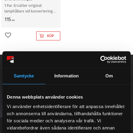
1 Par. Ersätter original
lamphållare vid konvertering
till xenonljus i BMW E46 helljus.
115
KR
KÖP
Lägg till i favoriter
NYHETSBREV
Samtycke
Information
Om
PRENUMERERA
Denna webbplats använder cookies
Vi använder enhetsidentifierare för att anpassa innehållet
och annonserna till användarna, tillhandahålla funktioner
Dina personuppgifter behandlas i enlighet med vår
integritetspolicy
.
för sociala medier och analysera vår trafik. Vi
vidarebefordrar även sådana identifierare och annan