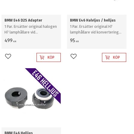
BMW E46 D2S Adapter
BMW E46 Halvljus / helljus
1 Par. Ersätter original halogen
1 Par. Ersätter original H7
H7 lamphållare vid
lamphållare vid konvertering
konvertering till och bruk av
till H7 xenonlampor i BMW E46
499
95
KR
KR
D2S xenonlampor i BMW E46
halvljus eller helljus.
halvljus. Leverans per par.
KÖP
KÖP
Lägg till i favoriter
Lägg till i favoriter
BMW E46 Helljus