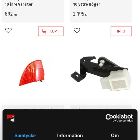
10 inre Vänster
10 yttre Höger
692
2 195
KR
KR
KÖP
INFO
Lägg till i favoriter
Lägg till i favoriter
Baklampa Saab 9-5 Kombi 06-
Nivågivare bakre Xenon Saab
10 yttre Vänster
9-5 02-10
Bakre
2 195
695
KR
KR
Samtycke
Information
Om