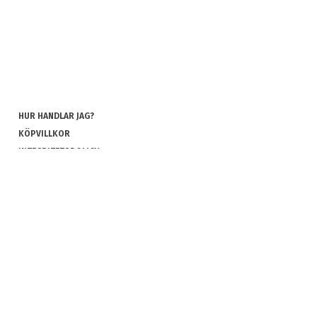
HUR HANDLAR JAG?
KÖPVILLKOR
INTEGRITETSPOLICY
COOKIES
REKLAMATION OCH RETUR