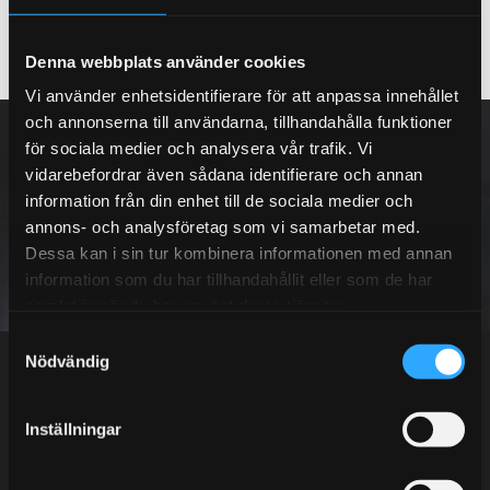
INFO
KÖP
Lägg till i favoriter
Lägg till i favoriter
Denna webbplats använder cookies
Vi använder enhetsidentifierare för att anpassa innehållet
och annonserna till användarna, tillhandahålla funktioner
NYHETSBREV
för sociala medier och analysera vår trafik. Vi
vidarebefordrar även sådana identifierare och annan
information från din enhet till de sociala medier och
annons- och analysföretag som vi samarbetar med.
PRENUMERERA
Dessa kan i sin tur kombinera informationen med annan
information som du har tillhandahållit eller som de har
samlat in när du har använt deras tjänster.
Dina personuppgifter behandlas i enlighet med vår
integritetspolicy
.
S
Nödvändig
a
m
t
Inställningar
y
Kundtjänst telefon:
c
Semestertider.