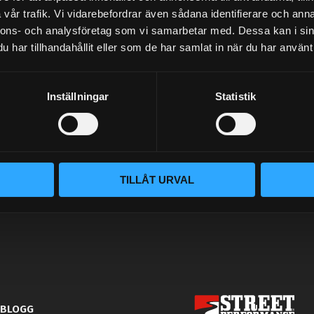
NYHETSBREV
vår trafik. Vi vidarebefordrar även sådana identifierare och anna
nnons- och analysföretag som vi samarbetar med. Dessa kan i sin
har tillhandahållit eller som de har samlat in när du har använt 
PRENUMERERA
Inställningar
Statistik
Dina personuppgifter behandlas i enlighet med vår
integritetspolicy
.
TILLÅT URVAL
BLOGG