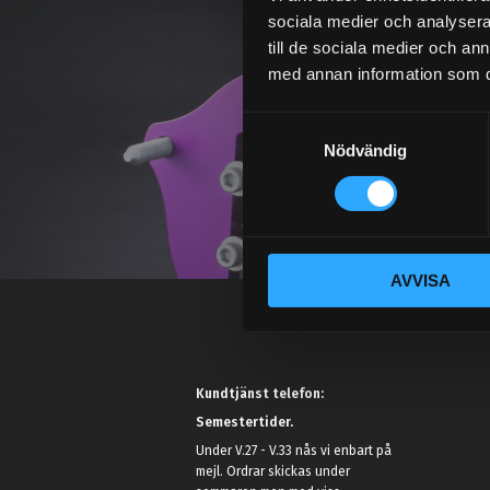
sociala medier och analysera 
till de sociala medier och a
med annan information som du 
S
Nödvändig
a
m
t
y
c
AVVISA
k
e
s
v
a
Kundtjänst telefon:
l
Semestertider.
Under V.27 - V.33 nås vi enbart på
mejl. Ordrar skickas under