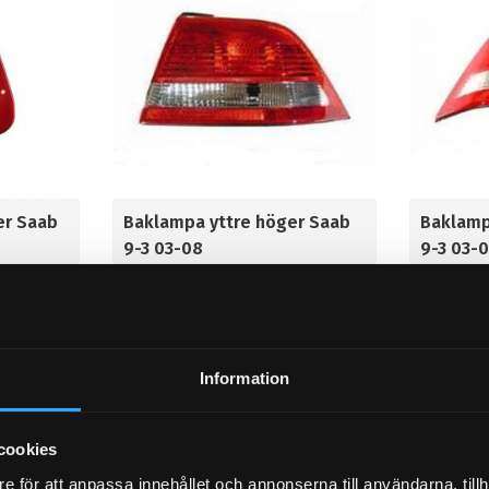
er Saab
Baklampa yttre höger Saab
Baklamp
9-3 03-08
9-3 03-
SLUTSÅLD! KOMMER EJ IN IGEN
SLUTSÅLD! 
2 034
2 034
KR
KR
INFO
INFO
Lägg till i favoriter
Lägg til
Information
cookies
e för att anpassa innehållet och annonserna till användarna, tillh