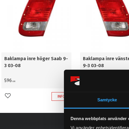
Baklampa inre höger Saab 9-
Baklampa inre vänst
3 03-08
9-3 03-08
596
596
KR
KR
INFO
Lägg till i favoriter
Lägg till i favoriter
Samtycke
Denna webbplats använder 
Vi använder enhetsidentifierar