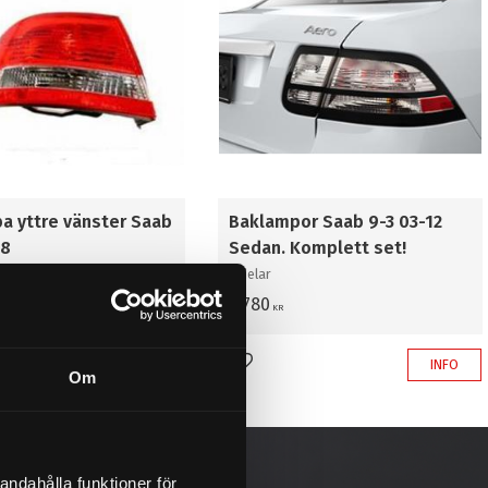
a yttre vänster Saab
Baklampor Saab 9-3 03-12
08
Sedan. Komplett set!
KOMMER EJ IN IGEN
4 delar
3 780
KR
INFO
INFO
l i favoriter
Lägg till i favoriter
Om
andahålla funktioner för