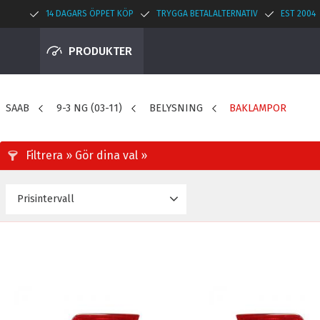
14 DAGARS ÖPPET KÖP
TRYGGA BETALALTERNATIV
EST 2004
PRODUKTER
SAAB
9-3 NG (03-11)
BELYSNING
BAKLAMPOR
Prisintervall
596
3 780