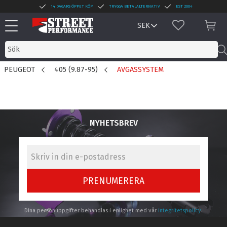
14 DAGARS ÖPPET KÖP
TRYGGA BETALALTERNATIV
EST 2004
Meny
FAVORITER
KUN
PEUGEOT
405 (9.87-95)
AVGASSYSTEM
NYHETSBREV
PRENUMERERA
Dina personuppgifter behandlas i enlighet med vår
integritetspolicy
.