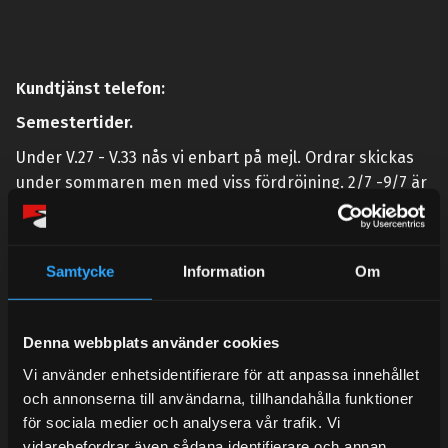
Kundtjänst telefon:
Semestertider.
Under V.27 - V.33 nås vi enbart på mejl. Ordrar skickas
under sommaren men med viss fördröjning. 2/7 -9/7 är
det helt stängt.
Mån-Tors: 10:30-15:00
Samtycke
Information
Om
Lunchstängt 12:00-13:00
Tel:
031- 51 66 60
Denna webbplats använder cookies
E-post:
info@streetperformance.se
Vi använder enhetsidentifierare för att anpassa innehållet
och annonserna till användarna, tillhandahålla funktioner
för sociala medier och analysera vår trafik. Vi
vidarebefordrar även sådana identifierare och annan