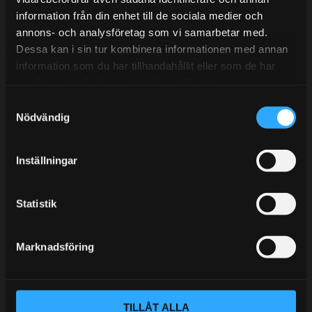
information från din enhet till de sociala medier och
BLOGG
annons- och analysföretag som vi samarbetar med.
Dessa kan i sin tur kombinera informationen med annan
KUNSKAPSCENTER
information som du har tillhandahållit eller som de har
KONTAKTA OSS
samlat in när du har använt deras tjänster.
S
KUNDTJÄNST
Nödvändig
a
MINA SIDOR
m
t
Inställningar
y
c
k
Statistik
e
s
Marknadsföring
v
a
l
TILLÅT ALLA