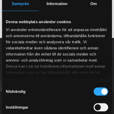
Aluminiserat
Samtycke
Information
Om
3 950
KR
Denna webbplats använder cookies
KÖP
Lägg till i favoriter
Vi använder enhetsidentifierare för att anpassa innehållet
och annonserna till användarna, tillhandahålla funktioner
för sociala medier och analysera vår trafik. Vi
NYHETSBREV
vidarebefordrar även sådana identifierare och annan
information från din enhet till de sociala medier och
annons- och analysföretag som vi samarbetar med.
Dessa kan i sin tur kombinera informationen med annan
information som du har tillhandahållit eller som de har
PRENUMERERA
samlat in när du har använt deras tjänster.
S
Dina personuppgifter behandlas i enlighet med vår
integritetspolicy
.
Nödvändig
a
m
t
Inställningar
y