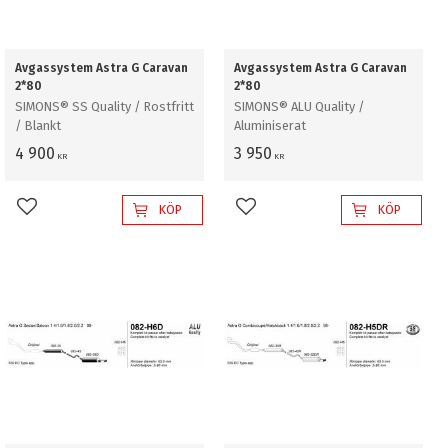
Avgassystem Astra G Caravan
Avgassystem Astra G Caravan
2*80
2*80
SIMONS® SS Quality / Rostfritt
SIMONS® ALU Quality /
/ Blankt
Aluminiserat
4 900
3 950
KR
KR
KÖP
KÖP
Lägg till i favoriter
Lägg till i favoriter