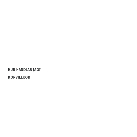
HUR HANDLAR JAG?
KÖPVILLKOR
INTEGRITETSPOLICY
COOKIES
REKLAMATION OCH RETUR