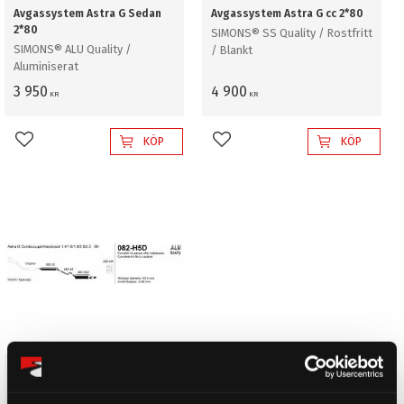
Avgassystem Astra G Sedan
Avgassystem Astra G cc 2*80
2*80
SIMONS® SS Quality / Rostfritt
SIMONS® ALU Quality /
/ Blankt
Aluminiserat
3 950
4 900
KR
KR
KÖP
KÖP
Lägg till i favoriter
Lägg till i favoriter
Avgassystem Astra G cc 2*80
SIMONS® ALU Quality /