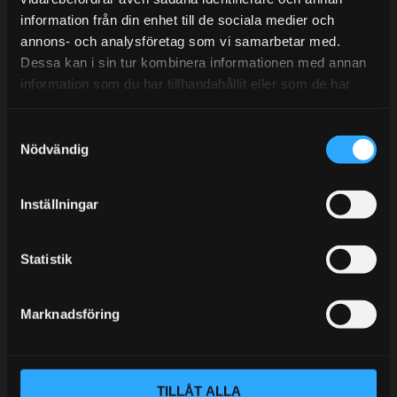
information från din enhet till de sociala medier och
BLOGG
annons- och analysföretag som vi samarbetar med.
Dessa kan i sin tur kombinera informationen med annan
KUNSKAPSCENTER
information som du har tillhandahållit eller som de har
KONTAKTA OSS
samlat in när du har använt deras tjänster.
S
KUNDTJÄNST
Nödvändig
a
MINA SIDOR
m
t
Inställningar
y
c
k
Statistik
e
s
Marknadsföring
v
a
l
TILLÅT ALLA