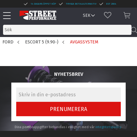
14 DAGARS ÖPPET KÖP
TRYGGA BETALALTERNATIV
EST 2004
Meny
FAVORITER
KUN
FORD
ESCORT 5 (9.90-)
AVGASSYSTEM
NYHETSBREV
PRENUMERERA
Dina personuppgifter behandlas i enlighet med vår
integritetspolicy
.