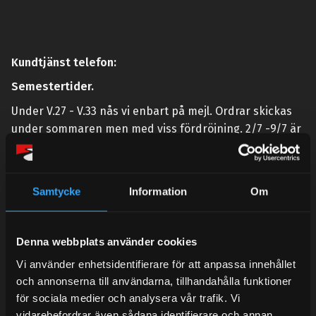
Kundtjänst telefon:
Semestertider.
Under V.27 - V.33 nås vi enbart på mejl. Ordrar skickas
under sommaren men med viss fördröjning. 2/7 -9/7 är
det helt stängt.
Mån-Tors: 10:30-15:00
Samtycke
Information
Om
Lunchstängt 12:00-13:00
Tel:
031- 51 66 60
Denna webbplats använder cookies
E-post:
info@streetperformance.se
Vi använder enhetsidentifierare för att anpassa innehållet
och annonserna till användarna, tillhandahålla funktioner
för sociala medier och analysera vår trafik. Vi
vidarebefordrar även sådana identifierare och annan