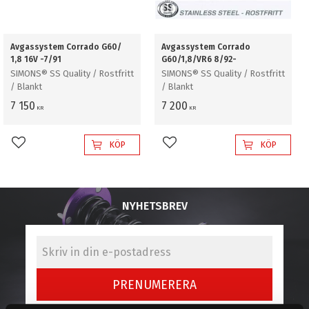
Avgassystem Corrado G60/
Avgassystem Corrado
1,8 16V -7/91
G60/1,8/VR6 8/92-
SIMONS® SS Quality / Rostfritt
SIMONS® SS Quality / Rostfritt
/ Blankt
/ Blankt
7 150
7 200
KR
KR
KÖP
KÖP
Lägg till i favoriter
Lägg till i favoriter
NYHETSBREV
PRENUMERERA