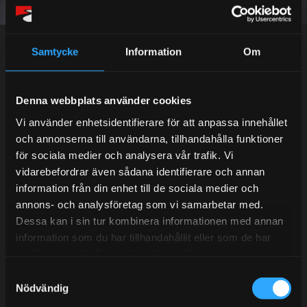
Dina personuppgifter behandlas i enlighet med vår
integritetspolicy
.
Samtycke
Information
Om
Kundtjänst telefon:
Denna webbplats använder cookies
Vi använder enhetsidentifierare för att anpassa innehållet
Semestertider.
och annonserna till användarna, tillhandahålla funktioner
Under V.27 - V.33 nås vi enbart på mejl. Ordrar skickas
för sociala medier och analysera vår trafik. Vi
under sommaren men med viss fördröjning. 2/7 -9/7 är
vidarebefordrar även sådana identifierare och annan
det helt stängt.
information från din enhet till de sociala medier och
Mån-Tors: 10:30-15:00
annons- och analysföretag som vi samarbetar med.
Dessa kan i sin tur kombinera informationen med annan
Lunchstängt 12:00-13:00
information som du har tillhandahållit eller som de har
Tel:
031- 51 66 60
samlat in när du har använt deras tjänster.
S
E-post:
info@streetperformance.se
Nödvändig
a