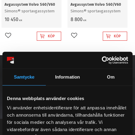
Avgassystem Volvo S60/V60
Avgassystem Volvo S60/V60
​Simons® sportavgassystem
​Simons® sportavgassystem
10 450
8 800
KR
KR
KÖP
KÖP
Lägg till i favoriter
Lägg till i favoriter
NYHETSBREV
Samtycke
Information
Om
PRENUMERERA
Denna webbplats använder cookies
Vi använder enhetsidentifierare för att anpassa innehållet
och annonserna till användarna, tillhandahålla funktioner
Dina personuppgifter behandlas i enlighet med vår
integritetspolicy
.
för sociala medier och analysera vår trafik. Vi
vidarebefordrar även sådana identifierare och annan